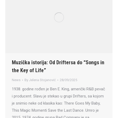
Muzička istorija: Od Driftersa do “Songs in
the Key of Life”
News
By
Jelena Stojanović
28/09/2025
1938. godine rođen je Ben E. King, američki R&B pevač
i producent. Slavu je stekao u grupi Drifters, sa kojom
je snimio neke od klasika kao: There Goes My Baby,
This Magic Momenti Save the Last Dance. Umro je
2015. 1974. godine grupa Bad Company je sa