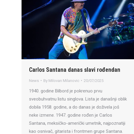
Carlos Santana danas slavi rođendan
News
By
Milovan Milanovic
20/07/2025
1940. godine Bilbord je pokrenuo prvu
sveobuhvatnu listu singlova. Lista je današnji oblik
dobila 1958. godine, a do danas je doživela još
neke izmene. 1947. godine rođen je Carlos
Santana, meksičko-američki umetnik, najpoznatiji
kao osnivač, gitarista i frontmen grupe Santana.