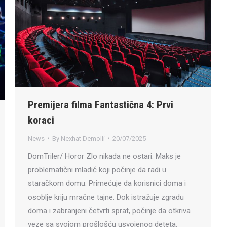
Premijera filma Fantastična 4: Prvi
koraci
News
By
Nexhat Demolli
20/07/2025
DomTriler/ Horor Zlo nikada ne ostari. Maks je
problematični mladić koji počinje da radi u
staračkom domu. Primećuje da korisnici doma i
osoblje kriju mračne tajne. Dok istražuje zgradu
doma i zabranjeni četvrti sprat, počinje da otkriva
veze sa svojom prošlošću usvojenog deteta.