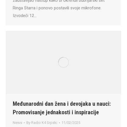
zaustavljao nastup kako bi okrenuli bubnjarski set
Ringa Starra i ponovo postavili svoje mikrofone.
Izvodeći 12…
Međunarodni dan žena i devojaka u nauci:
Promovisanje jednakosti i inspiracije
News
By
Radio K4 Srpski
11/02/2025