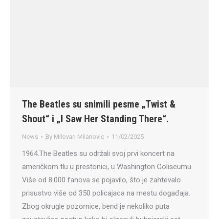
The Beatles su snimili pesme „Twist &
Shout“ i „I Saw Her Standing There“.
News
By
Milovan Milanovic
11/02/2025
1964.The Beatles su održali svoj prvi koncert na
američkom tlu u prestonici, u Washington Coliseumu.
Više od 8.000 fanova se pojavilo, što je zahtevalo
prisustvo više od 350 policajaca na mestu događaja.
Zbog okrugle pozornice, bend je nekoliko puta