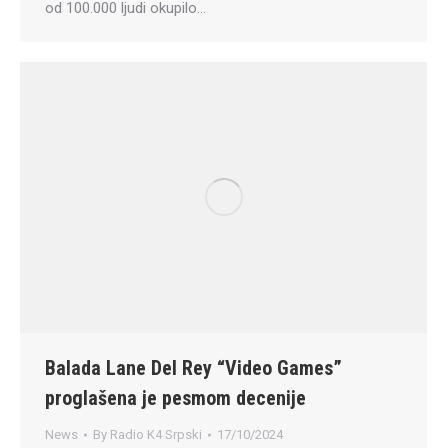
od 100.000 ljudi okupilo…
Balada Lane Del Rey “Video Games”
proglašena je pesmom decenije
News
By
Radio K4 Srpski
17/10/2024