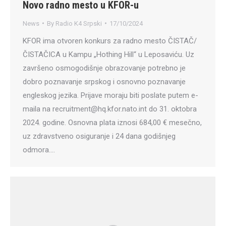
Novo radno mesto u KFOR-u
News
By
Radio K4 Srpski
17/10/2024
KFOR ima otvoren konkurs za radno mesto ČISTAČ/
ČISTAČICA u Kampu „Hothing Hill“ u Leposaviću. Uz
završeno osmogodišnje obrazovanje potrebno je
dobro poznavanje srpskog i osnovno poznavanje
engleskog jezika. Prijave moraju biti poslate putem e-
maila na recruitment@hq.kfor.nato.int do 31. oktobra
2024. godine. Osnovna plata iznosi 684,00 € mesečno,
uz zdravstveno osiguranje i 24 dana godišnjeg
odmora.…