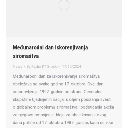
Međunarodni dan iskorenjivanja
siromaštva
News
By
Radio K4 Srpski
17/10/2024
Međunarodni dan za iskorenjivanje siromaštva
obeležava se svake godine 17. oktobra. Ovaj dan
ustanovljen je 1992. godine od strane Generalne
skupštine Ujedinjenih nacija, s ciljem podizanja svesti
o globalnom problemu siromaštva i podsticanja akcija
za njegovo smanjenje. Ideja za obeležavanje ovog
dana potiče od 17. oktobra 1987. godine, kada se više