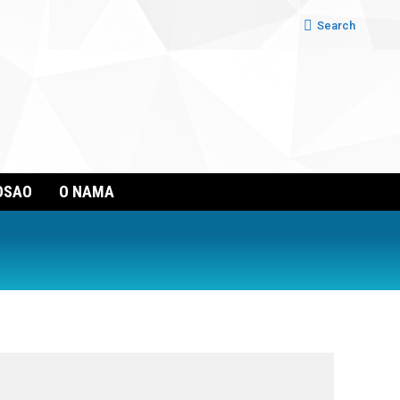
Search:
Search
OSAO
O NAMA