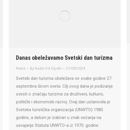
Danas obeležavamo Svetski dan turizma
News
By
Radio K4 Srpski
27/09/2024
Svetski dan turizma obeležava se svake godine 27.
septembra širom sveta. Cilj ovog dana je podizanje
svesti o značaju turizma za društveni, kulturni,
politički i ekonomski razvoj. Ovaj dan ustanovila je
Svetska turistička organizacija (UNWTO) 1980.
godine, a datum je izabran u znak sećanja na
usvajanje Statuta UNWTO-a iz 1970. godine.