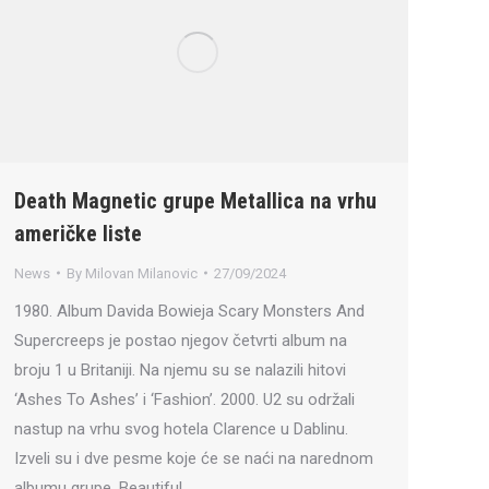
Death Magnetic grupe Metallica na vrhu
američke liste
News
By
Milovan Milanovic
27/09/2024
1980. Album Davida Bowieja Scary Monsters And
Supercreeps je postao njegov četvrti album na
broju 1 u Britaniji. Na njemu su se nalazili hitovi
‘Ashes To Ashes’ i ‘Fashion’. 2000. U2 su održali
nastup na vrhu svog hotela Clarence u Dablinu.
Izveli su i dve pesme koje će se naći na narednom
albumu grupe, Beautiful…