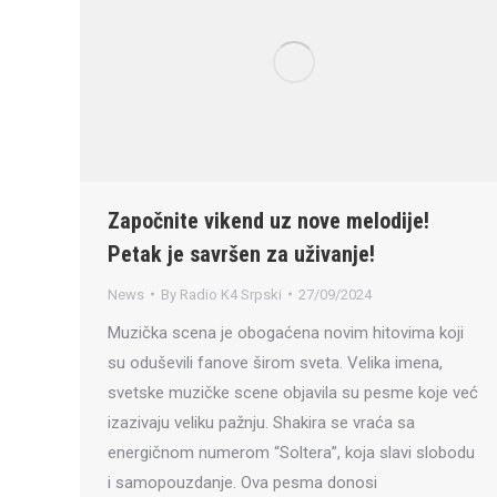
Započnite vikend uz nove melodije!
Petak je savršen za uživanje!
News
By
Radio K4 Srpski
27/09/2024
Muzička scena je obogaćena novim hitovima koji
su oduševili fanove širom sveta. Velika imena,
svetske muzičke scene objavila su pesme koje već
izazivaju veliku pažnju. Shakira se vraća sa
energičnom numerom “Soltera”, koja slavi slobodu
i samopouzdanje. Ova pesma donosi