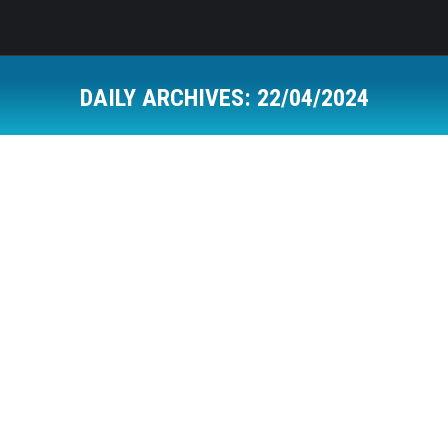
DAILY ARCHIVES:
22/04/2024
Dan Zemlje: Planeta protiv plastike