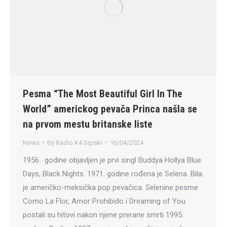
Pesma “The Most Beautiful Girl In The
World” americkog pevača Princa našla se
na prvom mestu britanske liste
News
By
Radio K4 Srpski
16/04/2024
1956. godine objavljen je prvi singl Buddya Hollya Blue
Days, Black Nights. 1971. godine rođena je Selena. Bila
je američko-meksička pop pevačica. Selenine pesme
Como La Flor, Amor Prohibido i Dreaming of You
postali su hitovi nakon njene prerane smrti 1995.