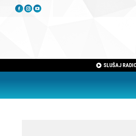
Facebook
Instagram
YouTube
page
page
page
opens
opens
opens
in
in
in
new
new
new
window
window
window
SLUŠAJ RADI