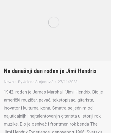
Na današnji dan rođen je Jimi Hendrix
News
By
Jelena Stojanović
27/11/2023
1942. rođen je James Marshall ‘Jimi’ Hendrix. Bio je
američki muzičar, pevač, tekstopisac, gitarista,
inovator i kulturna ikona. Smatra se jednim od
najuticajnijh i najtalentovanijh gitarista u istoriji rok
muzike. Bio je osnivač i frontmen rok benda The
Jimi Hendrix Experience, osnovanog 1966. Svetsku