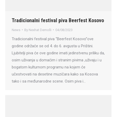
Tradicionalni festival piva Beerfest Kosovo
News
By
Nexhat Demolli
04/08/2023
Tradicionalni festival piva “Beerfest Kosovo”ove
godine održaće se od 4. do 6. avgusta u Prištini.
Ljubitelji piva će ove godine imati jedinstvenu priliku da,
osim uživanja u domaćim i stranim pivima ,uživaju i u
bogatom kulturnom programu na kojem će
učestvovati na desetine muzičara kako sa Kosova
tako i sa međunarodne scene. Osim piva i…