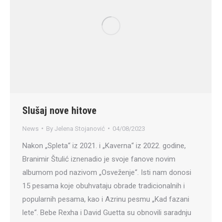
Slušaj nove hitove
News
By
Jelena Stojanović
04/08/2023
Nakon „Spleta“ iz 2021. i „Kaverna“ iz 2022. godine,
Branimir Štulić iznenadio je svoje fanove novim
albumom pod nazivom „Osveženje“. Isti nam donosi
15 pesama koje obuhvataju obrade tradicionalnih i
popularnih pesama, kao i Azrinu pesmu „Kad fazani
lete“. Bebe Rexha i David Guetta su obnovili saradnju