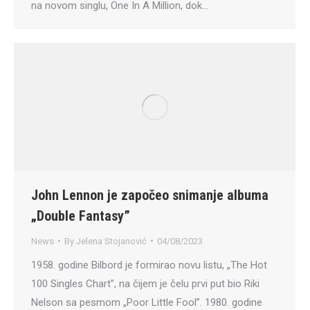
na novom singlu, One In A Million, dok…
John Lennon je započeo snimanje albuma
„Double Fantasy”
News
By
Jelena Stojanović
04/08/2023
1958. godine Bilbord je formirao novu listu, „The Hot
100 Singles Chart”, na čijem je čelu prvi put bio Riki
Nelson sa pesmom „Poor Little Fool”. 1980. godine