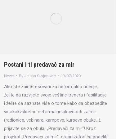
Postani i ti predavač za mir
News
By
Jelena Stojanović
19/07/2023
Ako ste zainteresovani za neformalno učenje,
želite da razvijete svoje veštine trenera i fasilitacije
i želite da saznate više o tome kako da obezbedite
visokokvalitetne neformalne aktivnosti za mir
(radionice, vebinare, kampove, kurseve obuke…),
prijavite se za obuku „Predavači za mir“! Kroz
projekat „Predavači za mir“, organizatori će podeliti