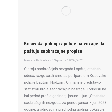
Kosovska policija apeluje na vozače da
poštuju saobraćajne propise
News
By
Radio K4 Srpski
19/07/2023
O broju saobraćajnih nezgoda i opštoj statistici
udesa, razgovarali smo sa portparolom Kosovske
policije Dautom Hodžom. On nam je predstavio
statistiku broja saobraćajnih nesreća u odnosu na
isti period prošle godine tj. januar – jun. „Statistika
saobraćajnih nezgoda, za period januar – jun 2023.
godine, u odnosu na predhodnu godinu, pokazuje