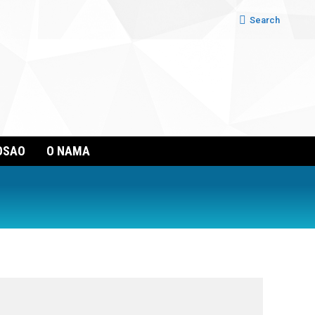
Search:
Search
OSAO
O NAMA