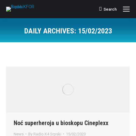
Search
Search:
DAILY ARCHIVES:
15/02/2023
Noć superheroja u bioskopu Cineplexx
News
By
Radio K4 Srpski
15/02/2023