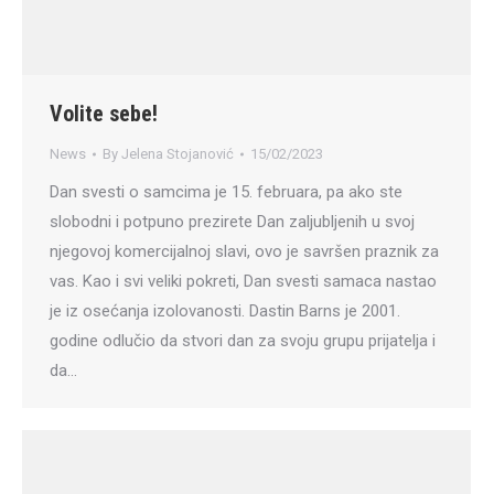
Volite sebe!
News
By
Jelena Stojanović
15/02/2023
Dan svesti o samcima je 15. februara, pa ako ste
slobodni i potpuno prezirete Dan zaljubljenih u svoj
njegovoj komercijalnoj slavi, ovo je savršen praznik za
vas. Kao i svi veliki pokreti, Dan svesti samaca nastao
je iz osećanja izolovanosti. Dastin Barns je 2001.
godine odlučio da stvori dan za svoju grupu prijatelja i
da…