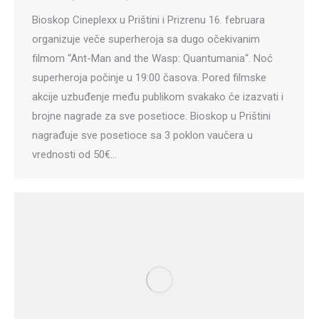
Bioskop Cineplexx u Prištini i Prizrenu 16. februara
organizuje veče superheroja sa dugo očekivanim
filmom “Ant-Man and the Wasp: Quantumania“. Noć
superheroja počinje u 19:00 časova. Pored filmske
akcije uzbuđenje među publikom svakako će izazvati i
brojne nagrade za sve posetioce. Bioskop u Prištini
nagrađuje sve posetioce sa 3 poklon vaučera u
vrednosti od 50€…