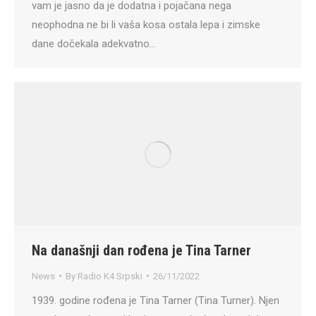
vam je jasno da je dodatna i pojačana nega
neophodna ne bi li vaša kosa ostala lepa i zimske
dane dočekala adekvatno…
Na današnji dan rođena je Tina Tarner
News
By
Radio K4 Srpski
26/11/2022
1939. godine rođena je Tina Tarner (Tina Turner). Njen