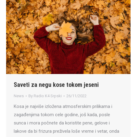
Saveti za negu kose tokom jeseni
News
By
Radio K4 Srpski
26/11/2022
Kosa je najviše izložena atmosferskim prilikama i
zagađenjima tokom cele godine, još kada, posle
sunca i mora počnete da koristite pene, gelove i
lakove da bi frizura preživela loše vreme i vetar, onda