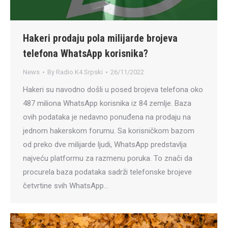
Hakeri prodaju pola milijarde brojeva
telefona WhatsApp korisnika?
News
By
Radio K4 Srpski
26/11/2022
Hakeri su navodno došli u posed brojeva telefona oko
487 miliona WhatsApp korisnika iz 84 zemlje. Baza
ovih podataka je nedavno ponuđena na prodaju na
jednom hakerskom forumu. Sa korisničkom bazom
od preko dve milijarde ljudi, WhatsApp predstavlja
najveću platformu za razmenu poruka. To znači da
procurela baza podataka sadrži telefonske brojeve
četvrtine svih WhatsApp…