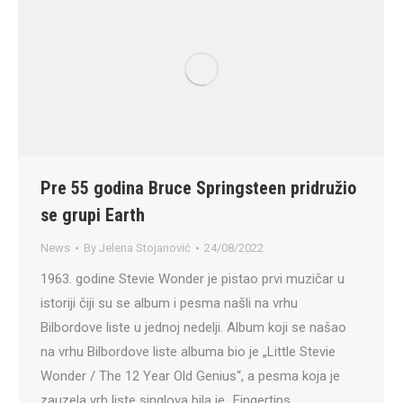
Pre 55 godina Bruce Springsteen pridružio
se grupi Earth
News
By
Jelena Stojanović
24/08/2022
1963. godine Stevie Wonder je pistao prvi muzičar u
istoriji čiji su se album i pesma našli na vrhu
Bilbordove liste u jednoj nedelji. Album koji se našao
na vrhu Bilbordove liste albuma bio je „Little Stevie
Wonder / The 12 Year Old Genius“, a pesma koja je
zauzela vrh liste singlova bila je „Fingertips…