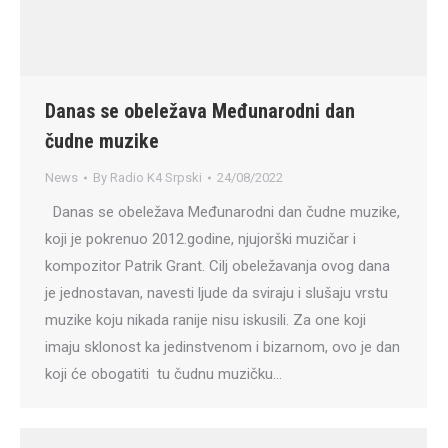
Danas se obeležava Međunarodni dan
čudne muzike
News
By
Radio K4 Srpski
24/08/2022
Danas se obeležava Međunarodni dan čudne muzike,
koji je pokrenuo 2012.godine, njujorški muzičar i
kompozitor Patrik Grant. Cilj obeležavanja ovog dana
je jednostavan, navesti ljude da sviraju i slušaju vrstu
muzike koju nikada ranije nisu iskusili. Za one koji
imaju sklonost ka jedinstvenom i bizarnom, ovo je dan
koji će obogatiti tu čudnu muzičku…