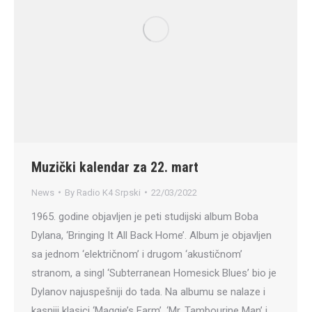
Muzički kalendar za 22. mart
News
By
Radio K4 Srpski
22/03/2022
1965. godine objavljen je peti studijski album Boba
Dylana, ‘Bringing It All Back Home’. Album je objavljen
sa jednom ‘električnom’ i drugom ‘akustičnom’
stranom, a singl ‘Subterranean Homesick Blues’ bio je
Dylanov najuspešniji do tada. Na albumu se nalaze i
kasniji klasici ‘Maggie’s Farm’, ‘Mr. Tambourine Man’ i