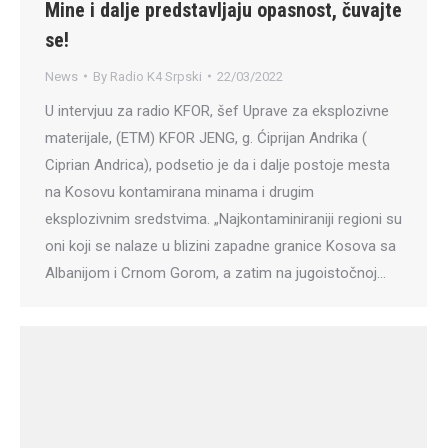
Mine i dalje predstavljaju opasnost, čuvajte
se!
News
By
Radio K4 Srpski
22/03/2022
U intervjuu za radio KFOR, šef Uprave za eksplozivne
materijale, (ETM) KFOR JENG, g. Ćiprijan Andrika (
Ciprian Andrica), podsetio je da i dalje postoje mesta
na Kosovu kontamirana minama i drugim
eksplozivnim sredstvima. „Najkontaminiraniji regioni su
oni koji se nalaze u blizini zapadne granice Kosova sa
Albanijom i Crnom Gorom, a zatim na jugoistočnoj…