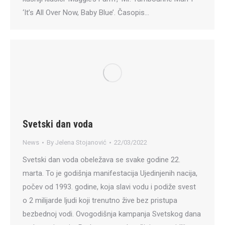
‘It’s All Over Now, Baby Blue’. Časopis…
Svetski dan voda
News
By
Jelena Stojanović
22/03/2022
Svetski dan voda obeležava se svake godine 22.
marta. To je godišnja manifestacija Ujedinjenih nacija,
počev od 1993. godine, koja slavi vodu i podiže svest
o 2 milijarde ljudi koji trenutno žive bez pristupa
bezbednoj vodi. Ovogodišnja kampanja Svetskog dana