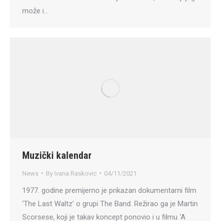
može i…
Muzički kalendar
News
By
Ivana Raskovic
04/11/2021
1977. godine premijerno je prikazan dokumentarni film
‘The Last Waltz’ o grupi The Band. Režirao ga je Martin
Scorsese, koji je takav koncept ponovio i u filmu ‘A