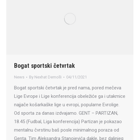
Bogat sportski četvrtak
News
By
Nexhat Demolli
04/11/2021
Bogat sportski četvrtak je pred nama, pored mečeva
Lige Evrope i Lige konferencija obeležiće ga i utakmice
najjače košarkaške lige u evropi, popularne Evrolige.
Od sporta za danas izdvajamo. GENT – PARTIZAN,
18.45 (Fudbal, Liga konferencija) Partizan je pokazao
mentalnu čvrstinu baš posle minimalnog poraza od
Genta. Tim Aleksandra Stanojevića dakle, bez daljnjeg