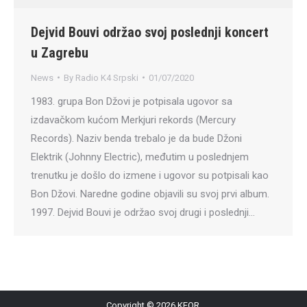
Dejvid Bouvi održao svoj poslednji koncert
u Zagrebu
News
By
Radio K4 Srpski
01/07/2020
1983. grupa Bon Džovi je potpisala ugovor sa
izdavačkom kućom Merkjuri rekords (Mercury
Records). Naziv benda trebalo je da bude Džoni
Elektrik (Johnny Electric), međutim u poslednjem
trenutku je došlo do izmene i ugovor su potpisali kao
Bon Džovi. Naredne godine objavili su svoj prvi album.
1997. Dejvid Bouvi je održao svoj drugi i poslednji…
Copyright © 2026 KFOR.