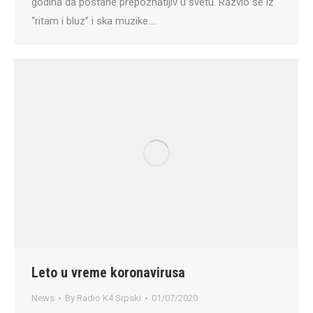
godina da postane prepoznatljiv u svetu. Razvio se iz
“ritam i bluz” i ska muzike.…
Leto u vreme koronavirusa
News
By
Radio K4 Srpski
01/07/2020