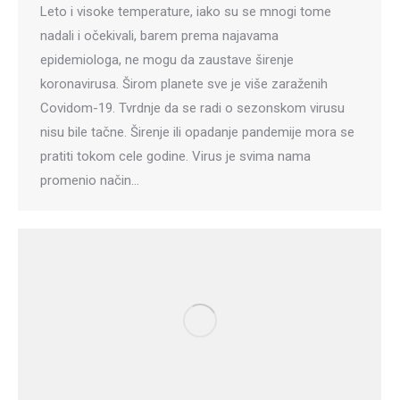
Leto i visoke temperature, iako su se mnogi tome
nadali i očekivali, barem prema najavama
epidemiologa, ne mogu da zaustave širenje
koronavirusa. Širom planete sve je više zaraženih
Covidom-19. Tvrdnje da se radi o sezonskom virusu
nisu bile tačne. Širenje ili opadanje pandemije mora se
pratiti tokom cele godine. Virus je svima nama
promenio način…