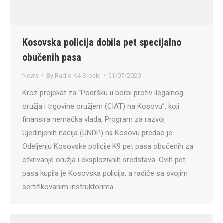
Kosovska policija dobila pet specijalno
obučenih pasa
News
By
Radio K4 Srpski
01/07/2020
Kroz projekat za “Podršku u borbi protiv ilegalnog
oružja i trgovine oružjem (CIAT) na Kosovu”, koji
finansira nemačka vlada, Program za razvoj
Ujedinjenih nacija (UNDP) na Kosovu predao je
Odeljenju Kosovske policije K9 pet pasa obučenih za
otkrivanje oružja i eksplozivnih sredstava. Ovih pet
pasa kupila je Kosovska policija, a radiće sa svojim
sertifikovanim instruktorima.…