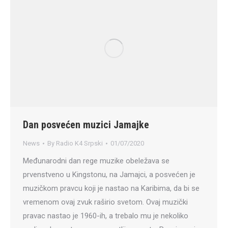
Dan posvećen muzici Jamajke
News
By
Radio K4 Srpski
01/07/2020
Međunarodni dan rege muzike obeležava se
prvenstveno u Kingstonu, na Jamajci, a posvećen je
muzičkom pravcu koji je nastao na Karibima, da bi se
vremenom ovaj zvuk raširio svetom. Ovaj muzički
pravac nastao je 1960-ih, a trebalo mu je nekoliko