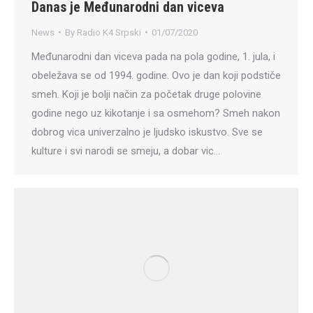
Danas je Međunarodni dan viceva
News
By
Radio K4 Srpski
01/07/2020
Međunarodni dan viceva pada na pola godine, 1. jula, i
obeležava se od 1994. godine. Ovo je dan koji podstiče
smeh. Koji je bolji način za početak druge polovine
godine nego uz kikotanje i sa osmehom? Smeh nakon
dobrog vica univerzalno je ljudsko iskustvo. Sve se
kulture i svi narodi se smeju, a dobar vic…