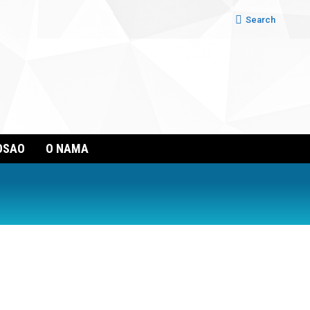
Search:
Search
OSAO
O NAMA