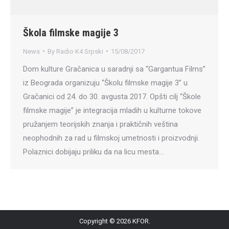
Škola filmske magije 3
News
By
Radio K4 Srpski
15/08/2017
Dom kulture Gračanica u saradnji sa “Gargantua Films”
iz Beograda organizuju “Školu filmske magije 3” u
Gračanici od 24. do 30. avgusta 2017. Opšti cilj “Škole
filmske magije” je integracija mladih u kulturne tokove
pružanjem teorijskih znanja i praktičnih veština
neophodnih za rad u filmskoj umetnosti i proizvodnji.
Polaznici dobijaju priliku da na licu mesta…
Copyright © 2026 KFOR.