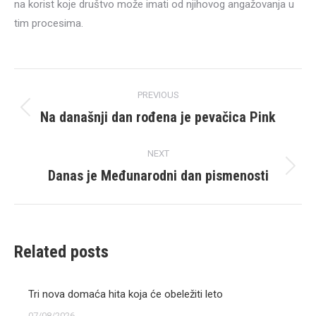
na korist koje društvo može imati od njihovog angažovanja u
tim procesima.
Post
PREVIOUS
navigation
Na današnji dan rođena je pevačica Pink
Previous
post:
NEXT
Danas je Međunarodni dan pismenosti
Next
post:
Related posts
Tri nova domaća hita koja će obeležiti leto
07/08/2026