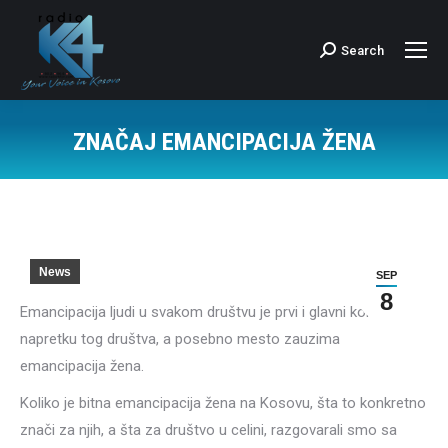
Search
Search:
ZNAČAJ EMANCIPACIJA ŽENA
News
SEP
8
Emancipacija ljudi u svakom društvu je prvi i glavni korak u
napretku tog društva, a posebno mesto zauzima
emancipacija žena.
Koliko je bitna emancipacija žena na Kosovu, šta to konkretno
znači za njih, a šta za društvo u celini, razgovarali smo sa