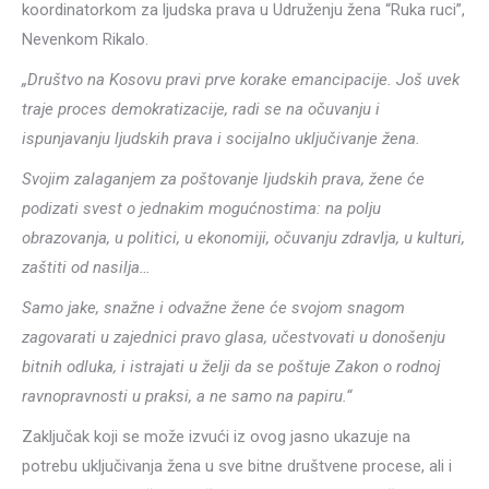
koordinatorkom za ljudska prava u Udruženju žena “Ruka ruci”,
Nevenkom Rikalo.
„Društvo na Kosovu pravi prve korake emancipacije. Još uvek
traje proces demokratizacije, radi se na očuvanju i
ispunjavanju ljudskih prava i socijalno uključivanje žena.
Svojim zalaganjem za poštovanje ljudskih prava, žene će
podizati svest o jednakim mogućnostima: na polju
obrazovanja, u politici, u ekonomiji, očuvanju zdravlja, u kulturi,
zaštiti od nasilja…
Samo jake, snažne i odvažne žene će svojom snagom
zagovarati u zajednici pravo glasa, učestvovati u donošenju
bitnih odluka, i istrajati u želji da se poštuje Zakon o rodnoj
ravnopravnosti u praksi, a ne samo na papiru.“
Zaključak koji se može izvući iz ovog jasno ukazuje na
potrebu uključivanja žena u sve bitne društvene procese, ali i