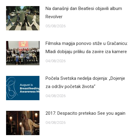
Na današnji dan Beatlesi objavili album
Revolver
05/08/2026
Filmska magija ponovo stiže u Gračanicu:
Mladi dobijaju priliku da zavire iza kamere
04/08/2026
Počela Svetska nedelja dojenja: „Dojenje
za održiv početak života“
04/08/2026
2017: Despacito pretekao See you again
04/08/2026