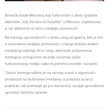
Američki kutak Mitrovica, koji funkcioniše u okviru gradske
biblioteke „Vuk Stefanović Karadžić” u Mitrovici, organizovao
je niz aktivnosti na temu medijske pismenosti.
Na treningu sprovedenom u okviru ovog programa, bilo je reči
o osnovama medijske pismenosti i značaju kritičke analize
medijskog sadržaja. Kroz seriju aktivnosti, polaznicima
treninga je omogućeno da bolje razumeju način
funkcionisanja medija i kako ih pametno koristiti i tumačiti.
Tokom treninga rađeno je na razvoju svesti o sigurnosti i
privatnosti na društvenim mrežama, a polaznici su kroz
praktičan rad (snimanje go pro kamerom) razvijali sposobnost
upotrebe tehničke opreme.