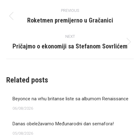
Post
PREVIOUS
navigation
Roketmen premijerno u Gračanici
Previous
post:
NEXT
Pričajmo o ekonomiji sa Stefanom Sovrlićem
Next
post:
Related posts
Beyonce na vrhu britanse liste sa albumom Renaissance
06/08/2026
Danas obeležavamo Međunarodni dan semafora!
05/08/2026