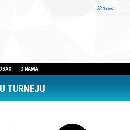
Search:
Search
POSAO
O NAMA
U TURNEJU