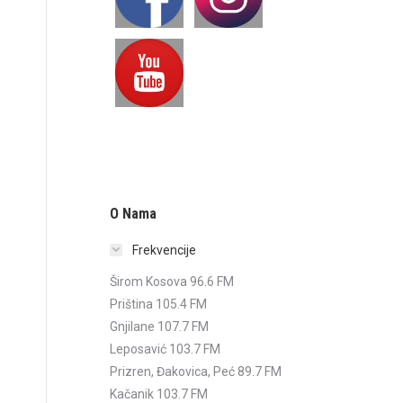
O Nama
Frekvencije
Širom Kosova 96.6 FM
Priština 105.4 FM
Gnjilane 107.7 FM
Leposavić 103.7 FM
Prizren, Đakovica, Peć 89.7 FM
Kačanik 103.7 FM