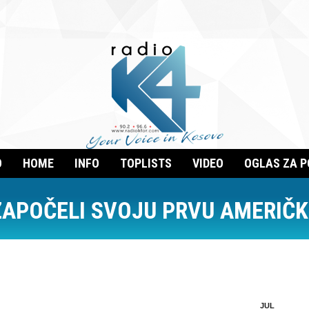
O
HOME
INFO
TOPLISTS
VIDEO
OGLAS ZA 
ZAPOČELI SVOJU PRVU AMERIČK
JUL