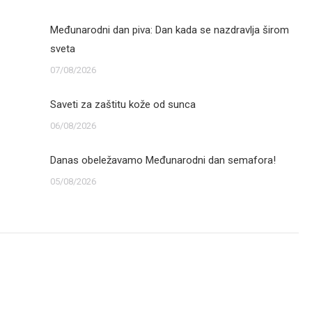
Međunarodni dan piva: Dan kada se nazdravlja širom
sveta
07/08/2026
Saveti za zaštitu kože od sunca
06/08/2026
Danas obeležavamo Međunarodni dan semafora!
05/08/2026