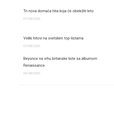
Tri nova domaća hita koja će obeležiti leto
07/08/2026
Veliki hitovi na svetskim top-listama
07/08/2026
Beyonce na vrhu britanske liste sa albumom
Renaissance
06/08/2026