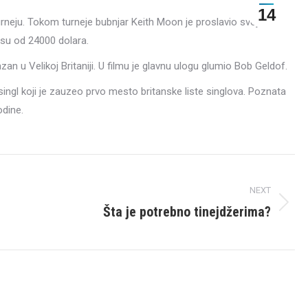
14
neju. Tokom turneje bubnjar Keith Moon je proslavio svoj 21.
osu od 24000 dolara.
zan u Velikoj Britaniji. U filmu je glavnu ulogu glumio Bob Geldof.
ingl koji je zauzeo prvo mesto britanske liste singlova. Poznata
odine.
NEXT
Šta je potrebno tinejdžerima?
Next
post: