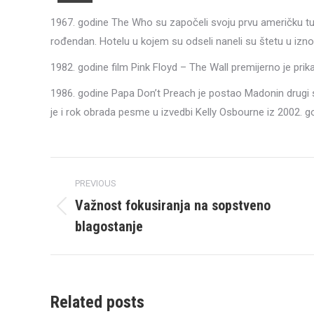
1967. godine The Who su započeli svoju prvu američku tur
rođendan. Hotelu u kojem su odseli naneli su štetu u izn
1982. godine film Pink Floyd – The Wall premijerno je prika
1986. godine Papa Don’t Preach je postao Madonin drugi s
je i rok obrada pesme u izvedbi Kelly Osbourne iz 2002. g
Post
PREVIOUS
navigation
Važnost fokusiranja na sopstveno
Previous
blagostanje
post:
Related posts