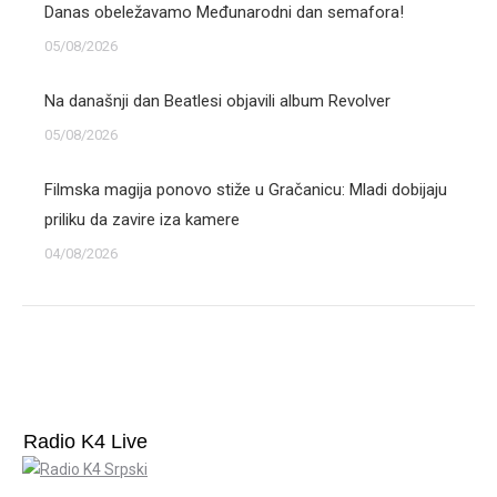
Danas obeležavamo Međunarodni dan semafora!
05/08/2026
Na današnji dan Beatlesi objavili album Revolver
05/08/2026
Filmska magija ponovo stiže u Gračanicu: Mladi dobijaju
priliku da zavire iza kamere
04/08/2026
Radio K4 Live