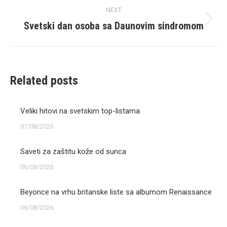
NEXT
Svetski dan osoba sa Daunovim sindromom
Next
post:
Related posts
Veliki hitovi na svetskim top-listama
07/08/2026
Saveti za zaštitu kože od sunca
06/08/2026
Beyonce na vrhu britanske liste sa albumom Renaissance
06/08/2026