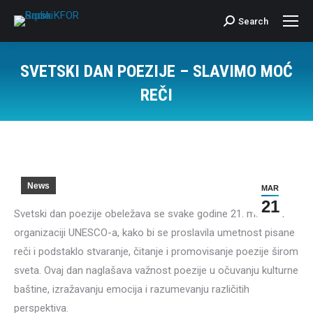
Search
Search:
SVETSKI DAN POEZIJE – SLAVIMO MOĆ
REČI
News
MAR
21
Svetski dan poezije obeležava se svake godine 21. marta, u
organizaciji UNESCO-a, kako bi se proslavila umetnost pisane
reči i podstaklo stvaranje, čitanje i promovisanje poezije širom
sveta. Ovaj dan naglašava važnost poezije u očuvanju kulturne
baštine, izražavanju emocija i razumevanju različitih
perspektiva.