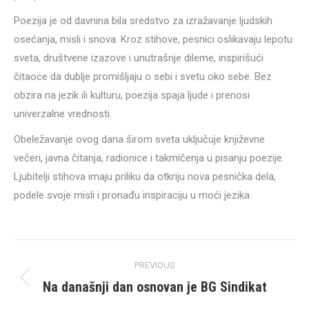
Poezija je od davnina bila sredstvo za izražavanje ljudskih
osećanja, misli i snova. Kroz stihove, pesnici oslikavaju lepotu
sveta, društvene izazove i unutrašnje dileme, inspirišući
čitaoce da dublje promišljaju o sebi i svetu oko sebe. Bez
obzira na jezik ili kulturu, poezija spaja ljude i prenosi
univerzalne vrednosti.
Obeležavanje ovog dana širom sveta uključuje književne
večeri, javna čitanja, radionice i takmičenja u pisanju poezije.
Ljubitelji stihova imaju priliku da otkriju nova pesnička dela,
podele svoje misli i pronađu inspiraciju u moći jezika.
Post
PREVIOUS
navigation
Na današnji dan osnovan je BG Sindikat
Previous
post: