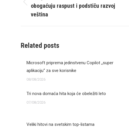
obogaćuju raspust i podstiču razvoj
Previous
post:
veština
Related posts
Microsoft priprema jedinstvenu Copilot „super
aplikaciju“ za sve korisnike
08/08/2026
Tri nova domaća hita koja će obeležiti leto
07/08/2026
Veliki hitovi na svetskim top-listama