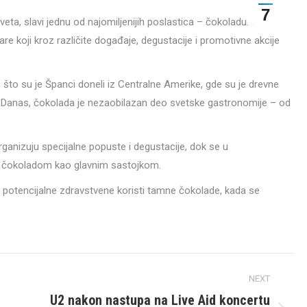
7
eta, slavi jednu od najomiljenijih poslastica – čokoladu. Ovaj
are koji kroz različite događaje, degustacije i promotivne akcije
 što su je Španci doneli iz Centralne Amerike, gde su je drevne
itak. Danas, čokolada je nezaobilazan deo svetske gastronomije – od
anizuju specijalne popuste i degustacije, dok se u
sa čokoladom kao glavnim sastojkom.
i potencijalne zdravstvene koristi tamne čokolade, kada se
NEXT
U2 nakon nastupa na Live Aid koncertu