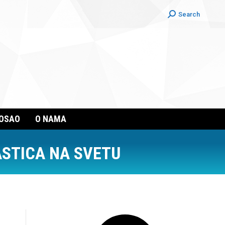
Search:
Search
POSAO
O NAMA
STICA NA SVETU