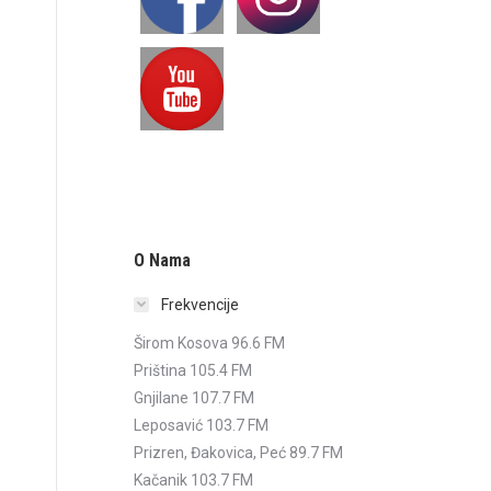
O Nama
Frekvencije
Širom Kosova 96.6 FM
Priština 105.4 FM
Gnjilane 107.7 FM
Leposavić 103.7 FM
Prizren, Đakovica, Peć 89.7 FM
Kačanik 103.7 FM