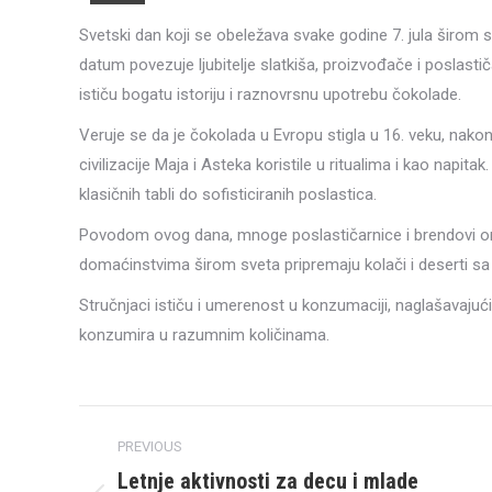
Svetski dan koji se obeležava svake godine 7. jula širom sv
datum povezuje ljubitelje slatkiša, proizvođače i poslastič
ističu bogatu istoriju i raznovrsnu upotrebu čokolade.
Veruje se da je čokolada u Evropu stigla u 16. veku, nakon
civilizacije Maja i Asteka koristile u ritualima i kao nap
klasičnih tabli do sofisticiranih poslastica.
Povodom ovog dana, mnoge poslastičarnice i brendovi org
domaćinstvima širom sveta pripremaju kolači i deserti 
Stručnjaci ističu i umerenost u konzumaciji, naglašavajuć
konzumira u razumnim količinama.
Post
PREVIOUS
navigation
Letnje aktivnosti za decu i mlade