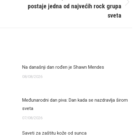
postaje jedna od najvećih rock grupa
Next
post:
sveta
Na današnji dan rođen je Shawn Mendes
08/08/2026
Međunarodni dan piva: Dan kada se nazdravlja širom
sveta
07/08/2026
Saveti za zaštitu kože od sunca