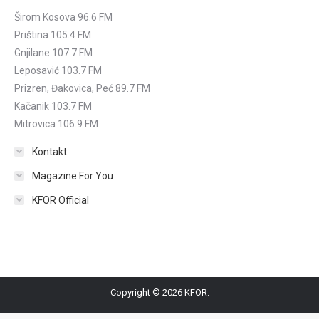
Širom Kosova 96.6 FM
Priština 105.4 FM
Gnjilane 107.7 FM
Leposavić 103.7 FM
Prizren, Đakovica, Peć 89.7 FM
Kačanik 103.7 FM
Mitrovica 106.9 FM
Kontakt
Magazine For You
KFOR Official
Copyright © 2026 KFOR.