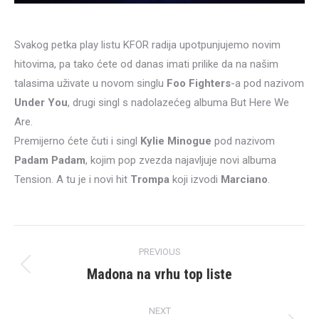
Svakog petka play listu KFOR radija upotpunjujemo novim
hitovima, pa tako ćete od danas imati prilike da na našim
talasima uživate u novom singlu
Foo Fighters
-a pod nazivom
Under You
, drugi singl s nadolazećeg albuma But Here We
Are.
Premijerno ćete čuti i singl
Kylie Minogue
pod nazivom
Padam Padam
, kojim pop zvezda najavljuje novi albuma
Tension. A tu je i novi hit
Trompa
koji izvodi
Marciano
.
Post
PREVIOUS
navigation
Madona na vrhu top liste
Previous
post:
NEXT