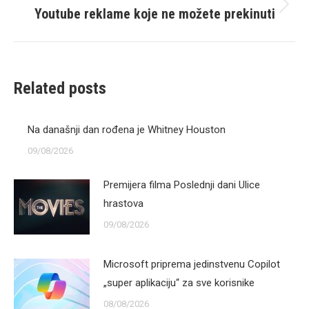
Youtube reklame koje ne možete prekinuti
Next
post:
Related posts
Na današnji dan rođena je Whitney Houston
09/08/2026
Premijera filma Poslednji dani Ulice
hrastova
09/08/2026
Microsoft priprema jedinstvenu Copilot
„super aplikaciju“ za sve korisnike
08/08/2026