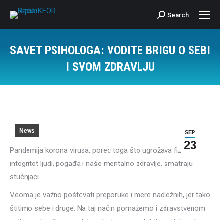
Search
Search:
SAVET PSIHOLOGA: VODITE BRIGU O SEBI
I SVOM ZDRAVLJU
News
SEP
23
Pandemija korona virusa, pored toga što ugrožava fizički
integritet ljudi, pogađa i naše mentalno zdravlje, smatraju
stučnjaci.
Veoma je važno poštovati preporuke i mere nadležnih, jer tako
štitimo sebe i druge. Na taj način pomažemo i zdravstvenom