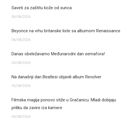
Saveti za zaštitu kože od sunca
06/08/2026
Beyonce na vrhu britanske liste sa albumom Renaissance
06/08/2026
Danas obeležavamo Međunarodni dan semafora!
05/08/2026
Na današnji dan Beatlesi objavili album Revolver
05/08/2026
Filmska magija ponovo stiže u Gračanicu: Mladi dobijaju
priliku da zavire iza kamere
04/08/2026