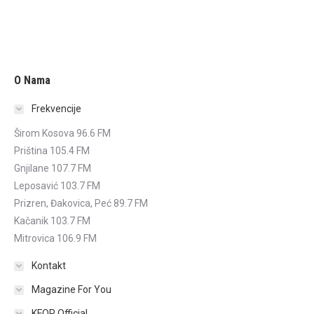
O Nama
Frekvencije
Širom Kosova 96.6 FM
Priština 105.4 FM
Gnjilane 107.7 FM
Leposavić 103.7 FM
Prizren, Đakovica, Peć 89.7 FM
Kačanik 103.7 FM
Mitrovica 106.9 FM
Kontakt
Magazine For You
KFOR Official