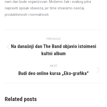
nam dan bude organizovan. Možemo čak i svakog jutra
napraviti spisak obaveza, jer time stvaramo osećaj
produktivnosti i normalnosti.
Post
PREVIOUS
navigation
Na današnji dan The Band objavio istoimeni
Previous
kultni album
post:
NEXT
Budi deo online kursa „Eko-grafika“
Next
post:
Related posts