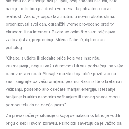
sistemu da efikasnije deluje. Ipak, ovaj zadatak nije lak, zato
nam je potrebno još dosta vremena da prihvatimo novu
realnost. Važno je uspostaviti rutinu u novim okolnostima,
organizovati svoj dan, ograničiti vreme provedeno pred tv
ekranom ili na internetu. Bavite se onim što vam pričinjava
zadovoljstvo, preporučuje Milena Dabetić, diplomirani
psiholog.
”Čitajte, slušajte ili gledajte priče koje vas inspirišu,
zasmejavaju, neguju vašu duhovnost ili vas podsećaju na vaše
osnovne vrednosti. Slušajte muziku koja utiče pozitivno na
vas i zaigrajte uz vašu omiljenu pesmu. Razmislite o kretanju i
vežbanju, posebno ako osećate manjak energije. Istezanje i
bavljenje kratkim napornim vežbanjem ili trening snage mogu
pomoći telu da se oseća jačim.“
Za prevazilaženje situacije u kojoj se nalazimo, bitno je voditi
brigu o sebi i svom zdravlju. Psiholozi savetuju da je važno da