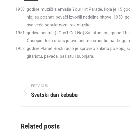
godine muzička emisija Your Hit Parade, koja je 15 godi
njoj su poznati pevači izvodili nedeljne hitove. 1958. g
sve veće popularnosti rok muzike.
godine pesma (I Can’t Get No) Satisfaction, grupe The 
Časopis Rolin stons je ovu pesmu smestio na drugo m
godine Planet Rock radio je sproveo anketu po kojoj su
gitaristu, pevača, basistu i bubnjara.
Post
PREVIOUS
navigation
Svetski dan kebaba
Previous
post:
Related posts