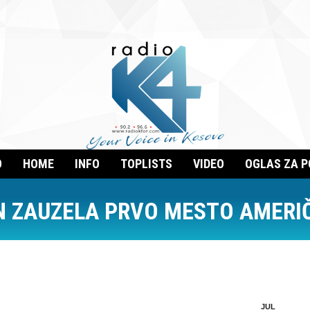
O
HOME
INFO
TOPLISTS
VIDEO
OGLAS ZA 
N ZAUZELA PRVO MESTO AMERIČ
JUL