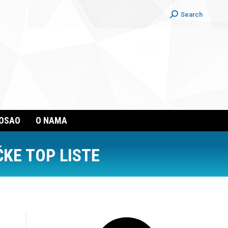
Search:
Search
POSAO
O NAMA
KE TOP LISTE