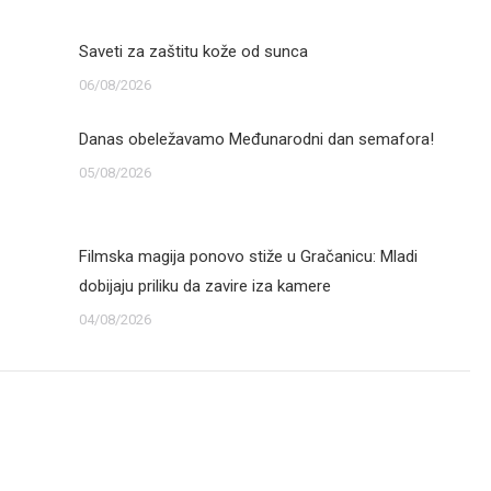
Saveti za zaštitu kože od sunca
06/08/2026
Danas obeležavamo Međunarodni dan semafora!
05/08/2026
Filmska magija ponovo stiže u Gračanicu: Mladi
dobijaju priliku da zavire iza kamere
04/08/2026