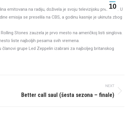
10
na emitovana na radiju, doživela je svoju televizijsku premijeru. U
odine emisija se preselila na CBS, a godinu kasnije je ukinuta zbog
Rolling Stones zauzela je prvo mesto na američkoj listi singlova.
esto liste najboljih pesama svih vremena.
 članovi grupe Led Zeppelin izabrani za najboljeg britanskog
NEXT
Better call saul (šesta sezona – finale)
Next
post: