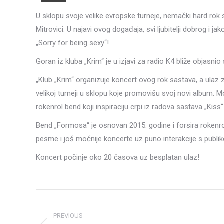
U sklopu svoje velike evropske turneje, nemački hard rok
Mitrovici. U najavi ovog događaja, svi ljubitelji dobrog i
„Sorry for being sexy“!
Goran iz kluba „Krim“ je u izjavi za radio K4 bliže objasn
„Klub „Krim“ organizuje koncert ovog rok sastava, a ulaz 
velikoj turneji u sklopu koje promovišu svoj novi album. M
rokenrol bend koji inspiraciju crpi iz radova sastava „Kiss“ i
Bend „Formosa“ je osnovan 2015. godine i forsira rokenr
pesme i još moćnije koncerte uz puno interakcije s publi
Koncert počinje oko 20 časova uz besplatan ulaz!
Post
navigation
PREVIOUS