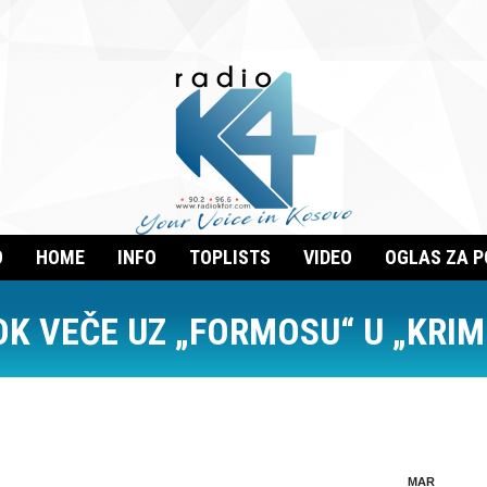
O
HOME
INFO
TOPLISTS
VIDEO
OGLAS ZA 
OK VEČE UZ „FORMOSU“ U „KRIM
MAR