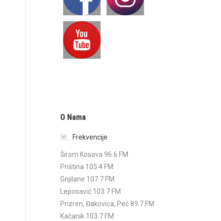
O Nama
Frekvencije
Širom Kosova 96.6 FM
Priština 105.4 FM
Gnjilane 107.7 FM
Leposavić 103.7 FM
Prizren, Đakovica, Peć 89.7 FM
Kačanik 103.7 FM