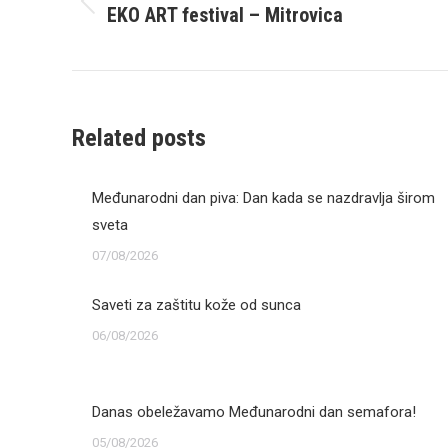
EKO ART festival – Mitrovica
Previous
post:
Related posts
Međunarodni dan piva: Dan kada se nazdravlja širom
sveta
07/08/2026
Saveti za zaštitu kože od sunca
06/08/2026
Danas obeležavamo Međunarodni dan semafora!
05/08/2026