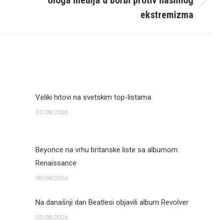
Uloga medija u borbi protiv nasilnog
Next
ekstremizma
post:
Veliki hitovi na svetskim top-listama
07/08/2026
Beyonce na vrhu britanske liste sa albumom
Renaissance
06/08/2026
Na današnji dan Beatlesi objavili album Revolver
05/08/2026