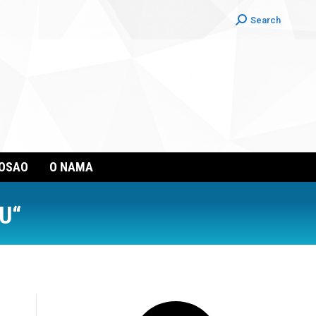
Search:
Search
POSAO
O NAMA
U“