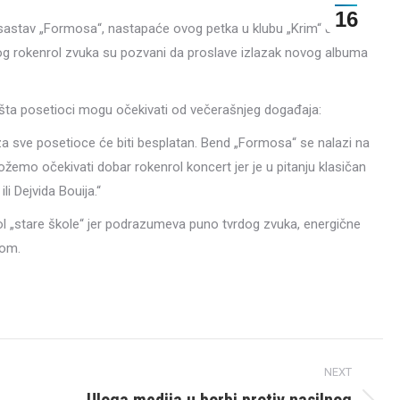
16
 sastav „Formosa“, nastapaće ovog petka u klubu „Krim“ u
 jakog rokenrol zvuka su pozvani da proslave izlazak novog albuma
io šta posetioci mogu očekivati od večerašnjeg događaja:
za sve posetioce će biti besplatan. Bend „Formosa“ se nalazi na
ožemo očekivati dobar rokenrol koncert jer je u pitanju klasičan
li Dejvida Bouija.“
ol „stare škole“ jer podrazumeva puno tvrdog zvuka, energične
kom.
NEXT