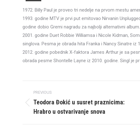
1972. Billy Paul je proveo tri nedelje na prvom mestu am
1993. godine MTV je prvi put emitovao Nirvanin Unplugged 
godine dobio Gremi nagradu za najbolji alternativni album.
2001. godine Duet Robbie Williamsa i Nicole Kidman, Som
singlova. Pesma je obrada hita Franka i Nancy Sinatre iz 
2012. godine pobednik X-faktora James Arthur je sa pesm
obrada pesme Shontelle Layne iz 2010. godine. Singl je 
Post
PREVIOUS
navigation
Teodora Đokić u susret praznicima:
Previous
Hrabro u ostvarivanje snova
post: