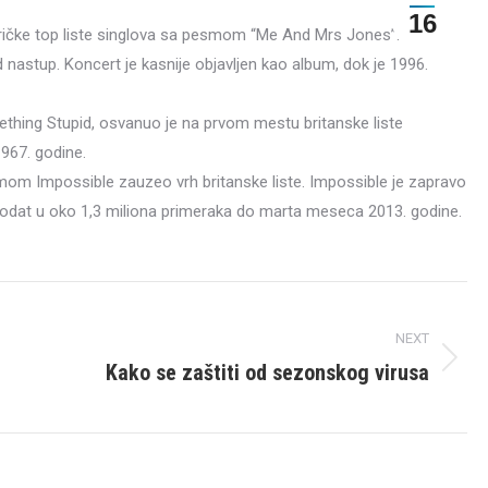
16
eričke top liste singlova sa pesmom “Me And Mrs Jones”.
nastup. Koncert je kasnije objavljen kao album, dok je 1996.
ething Stupid, osvanuo je na prvom mestu britanske liste
1967. godine.
om Impossible zauzeo vrh britanske liste. Impossible je zapravo
prodat u oko 1,3 miliona primeraka do marta meseca 2013. godine.
NEXT
Kako se zaštiti od sezonskog virusa
Next
post: