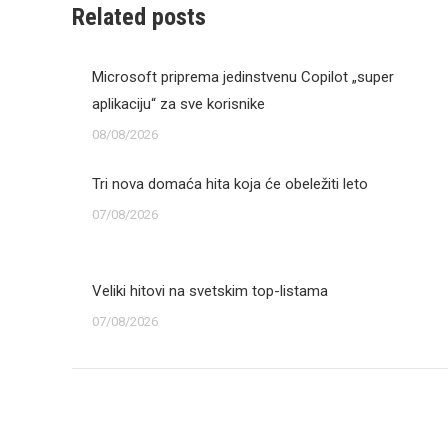
Related posts
Microsoft priprema jedinstvenu Copilot „super
aplikaciju“ za sve korisnike
08/08/2026
Tri nova domaća hita koja će obeležiti leto
07/08/2026
Veliki hitovi na svetskim top-listama
07/08/2026