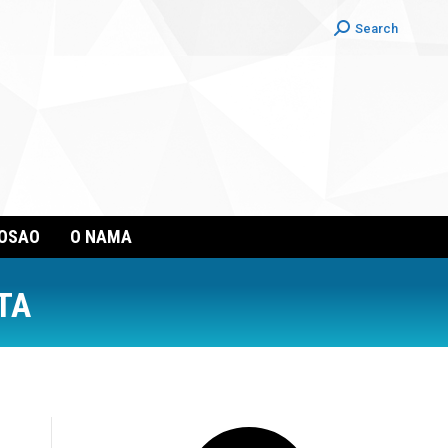
Search:
Search
POSAO
O NAMA
TA