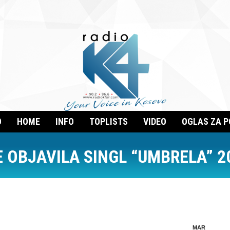
O
HOME
INFO
TOPLISTS
VIDEO
OGLAS ZA 
 OBJAVILA SINGL “UMBRELA” 2
MAR