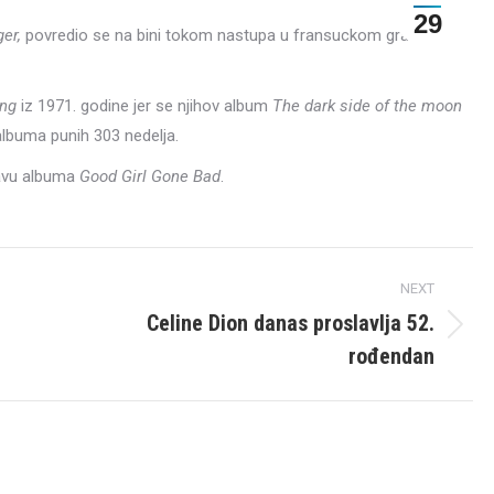
29
er,
povredio se na bini tokom nastupa u fransuckom gradu
ing
iz 1971. godine jer se njihov album
The dark side of the moon
albuma punih 303 nedelja.
javu albuma
Good Girl Gone Bad
.
NEXT
Celine Dion danas proslavlja 52.
Next
rođendan
post: