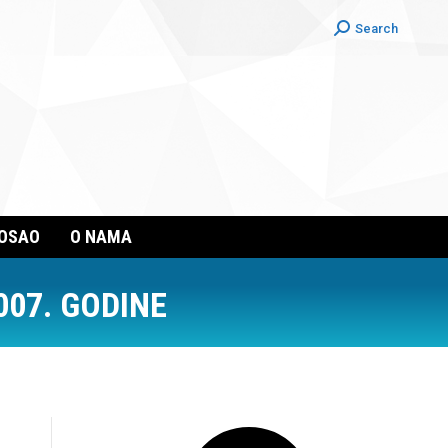
Search:
Search
POSAO
O NAMA
007. GODINE