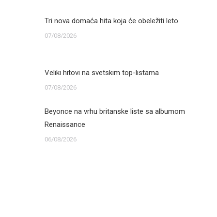
Tri nova domaća hita koja će obeležiti leto
07/08/2026
Veliki hitovi na svetskim top-listama
07/08/2026
Beyonce na vrhu britanske liste sa albumom
Renaissance
06/08/2026