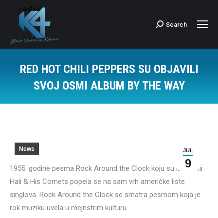
Search
Search:
RED HOT CHILI PEPPERS SU OBJAVILI
SVOJ OSMI ALBUM BY THE WAY
News
JUL
9
1955. godine pesma Rock Around the Clock koju su izveli Bili
Hali & His Comets popela se na sam vrh američke liste
singlova. Rock Around the Clock se smatra pesmom koja je
rok muziku uvela u mejnstrim kulturu.