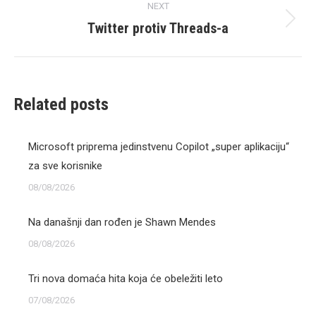
NEXT
Twitter protiv Threads-a
Next
post:
Related posts
Microsoft priprema jedinstvenu Copilot „super aplikaciju“
za sve korisnike
08/08/2026
Na današnji dan rođen je Shawn Mendes
08/08/2026
Tri nova domaća hita koja će obeležiti leto
07/08/2026