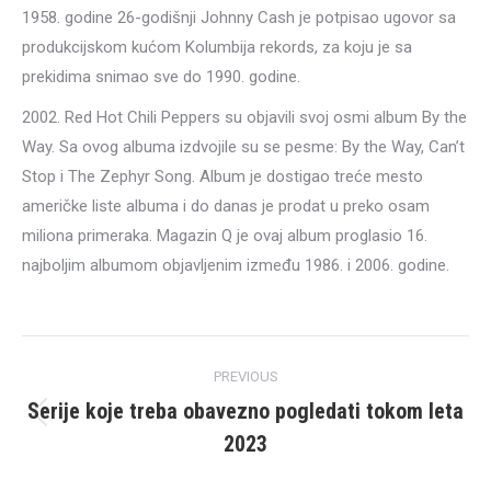
1958. godine 26-godišnji Johnny Cash je potpisao ugovor sa
produkcijskom kućom Kolumbija rekords, za koju je sa
prekidima snimao sve do 1990. godine.
2002. Red Hot Chili Peppers su objavili svoj osmi album By the
Way. Sa ovog albuma izdvojile su se pesme: By the Way, Can’t
Stop i The Zephyr Song. Album je dostigao treće mesto
američke liste albuma i do danas je prodat u preko osam
miliona primeraka. Magazin Q je ovaj album proglasio 16.
najboljim albumom objavljenim između 1986. i 2006. godine.
Post
PREVIOUS
navigation
Serije koje treba obavezno pogledati tokom leta
Previous
2023
post: