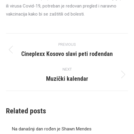
ili virusa Covid-19, potreban je redovan pregled i naravno
vakcinacija kako bi se zaštitili od bolesti.
Post
PREVIOUS
navigation
Cineplexx Kosovo slavi peti rođendan
Previous
post:
NEXT
Muzički kalendar
Next
post:
Related posts
Na današnji dan rođen je Shawn Mendes