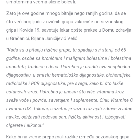
simptomima veoma slične bolesti.
Zato je ove godine mnogo bitnije nego ranijih godina, da se
što veći broj ljudi iz rizičnih grupa vakciniše od sezonskog
gripa i Kovida 19, savetuje lekar opšte prakse u Domu zdravlja
u Gračanici, Biljana Janićijević Velić.
“Kada su u pitanju rizične grupe, tu spadaju svi stariji od 65
godina, osobe sa hroničnim i malignim bolestima i bolestima
imuniteta, trudnice i deca. Potrebno je uraditi svu neophodnu
dijagnostiku, u smislu hematološke dijagnostike, biohemijske,
radiološke i PCR dijagnostike, pre svega, kako bi što lakše
ustanovili virus. Potrebno je unositi što više vitamina kroz
sveže voće i povrće, savetujem i suplemente, Cink, Vitamine C
i vitamin D3. Takođe, izuzetno je važno razvijati zdrave životne
navike, održavati redovan san, fizičku aktivnost i izbegavati
cigarete i alkohol.”
Kako bi na vreme prepoznali razlike između sezonskog gripa