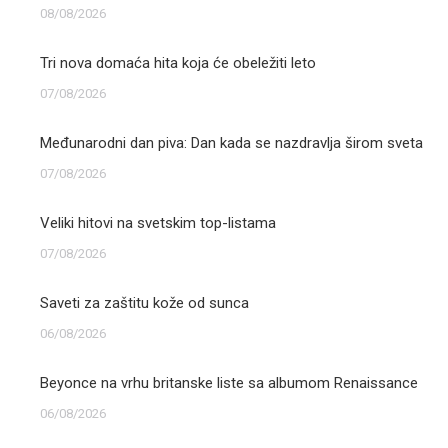
08/08/2026
Tri nova domaća hita koja će obeležiti leto
07/08/2026
Međunarodni dan piva: Dan kada se nazdravlja širom sveta
07/08/2026
Veliki hitovi na svetskim top-listama
07/08/2026
Saveti za zaštitu kože od sunca
06/08/2026
Beyonce na vrhu britanske liste sa albumom Renaissance
06/08/2026