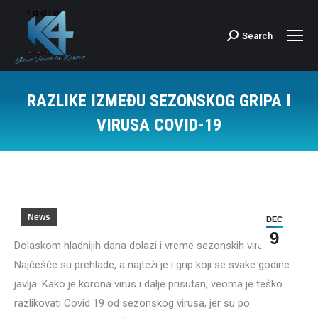
Search
Search:
RAZLIKE IZMEĐU SEZONSKOG GRIPA I
VIRUSA COVID-19
News
DEC
9
Dolaskom hladnijih dana dolazi i vreme sezonskih virusa.
Najčešće su prehlade, a najteži je i grip koji se svake godine
javlja. Kako je korona virus i dalje prisutan, veoma je teško
razlikovati Covid 19 od sezonskog virusa, jer su po