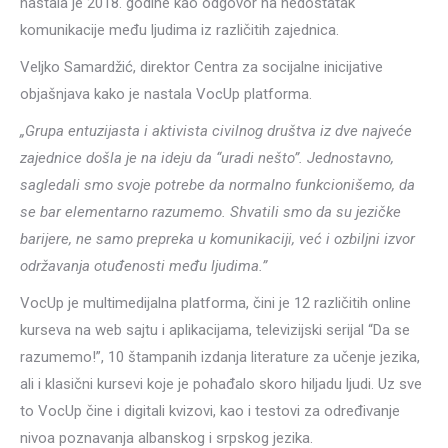
nastala je 2018. godine kao odgovor na nedostatak
komunikacije među ljudima iz različitih zajednica.
Veljko Samardžić, direktor Centra za socijalne inicijative
objašnjava kako je nastala VocUp platforma.
„Grupa entuzijasta i aktivista civilnog društva iz dve najveće
zajednice došla je na ideju da “uradi nešto”. Jednostavno,
sagledali smo svoje potrebe da normalno funkcionišemo, da
se bar elementarno razumemo. Shvatili smo da su jezičke
barijere, ne samo prepreka u komunikaciji, već i ozbiljni izvor
održavanja otuđenosti među ljudima.”
VocUp je multimedijalna platforma, čini je 12 različitih online
kurseva na web sajtu i aplikacijama, televizijski serijal “Da se
razumemo!”, 10 štampanih izdanja literature za učenje jezika,
ali i klasični kursevi koje je pohađalo skoro hiljadu ljudi. Uz sve
to VocUp čine i digitali kvizovi, kao i testovi za određivanje
nivoa poznavanja albanskog i srpskog jezika.