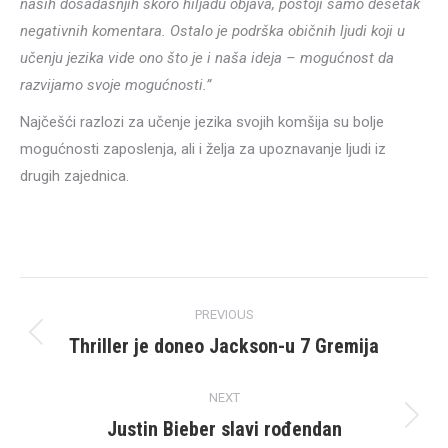
naših dosadašnjih skoro hiljadu objava, postoji samo desetak
negativnih komentara. Ostalo je podrška običnih ljudi koji u
učenju jezika vide ono što je i naša ideja – mogućnost da
razvijamo svoje mogućnosti.”
Najčešći razlozi za učenje jezika svojih komšija su bolje
mogućnosti zaposlenja, ali i želja za upoznavanje ljudi iz
drugih zajednica.
Post
PREVIOUS
navigation
Thriller je doneo Jackson-u 7 Gremija
Previous
post:
NEXT
Justin Bieber slavi rođendan
Next