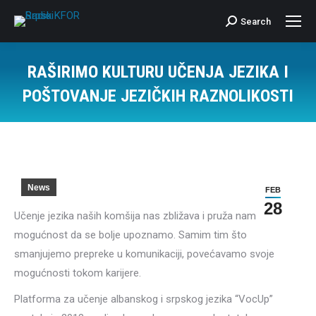
Search
Search:
RAŠIRIMO KULTURU UČENJA JEZIKA I
POŠTOVANJE JEZIČKIH RAZNOLIKOSTI
News
FEB
28
Učenje jezika naših komšija nas zbližava i pruža nam
mogućnost da se bolje upoznamo. Samim tim što
smanjujemo prepreke u komunikaciji, povećavamo svoje
mogućnosti tokom karijere.
Platforma za učenje albanskog i srpskog jezika “VocUp”