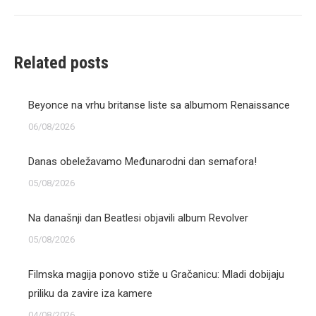
post:
Related posts
Beyonce na vrhu britanse liste sa albumom Renaissance
06/08/2026
Danas obeležavamo Međunarodni dan semafora!
05/08/2026
Na današnji dan Beatlesi objavili album Revolver
05/08/2026
Filmska magija ponovo stiže u Gračanicu: Mladi dobijaju
priliku da zavire iza kamere
04/08/2026