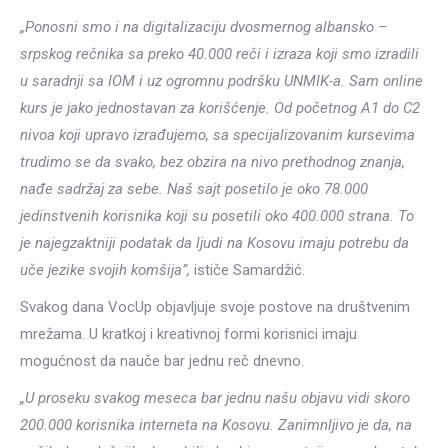
„Ponosni smo i na digitalizaciju dvosmernog albansko –
srpskog rečnika sa preko 40.000 reči i izraza koji smo izradili
u saradnji sa IOM i uz ogromnu podršku UNMIK-a. Sam online
kurs je jako jednostavan za korišćenje. Od početnog A1 do C2
nivoa koji upravo izrađujemo, sa specijalizovanim kursevima
trudimo se da svako, bez obzira na nivo prethodnog znanja,
nađe sadržaj za sebe. Naš sajt posetilo je oko 78.000
jedinstvenih korisnika koji su posetili oko 400.000 strana. To
je najegzaktniji podatak da ljudi na Kosovu imaju potrebu da
uče jezike svojih komšija”,
ističe Samardžić.
Svakog dana VocUp objavljuje svoje postove na društvenim
mrežama. U kratkoj i kreativnoj formi korisnici imaju
mogućnost da nauče bar jednu reč dnevno.
„U proseku svakog meseca bar jednu našu objavu vidi skoro
200.000 korisnika interneta na Kosovu. Zanimnljivo je da, na