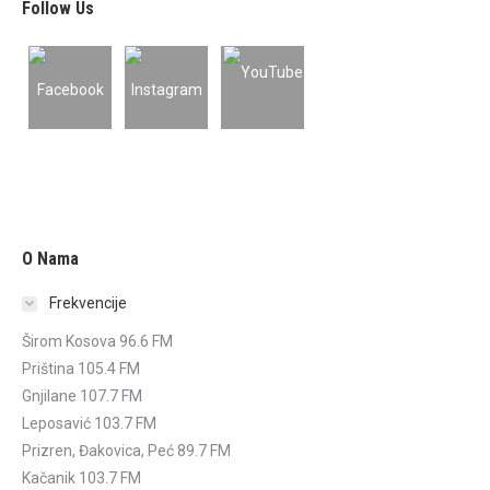
Follow Us
O Nama
Frekvencije
Širom Kosova 96.6 FM
Priština 105.4 FM
Gnjilane 107.7 FM
Leposavić 103.7 FM
Prizren, Đakovica, Peć 89.7 FM
Kačanik 103.7 FM