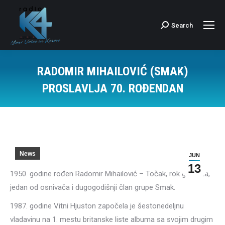
Search
Search:
RADOMIR MIHAILOVIĆ (SMAK)
PROSLAVLJA 70. ROĐENDAN
News
JUN
13
1950. godine rođen Radomir Mihailović – Točak, rok gitarista,
jedan od osnivača i dugogodišnji član grupe Smak.
1987. godine Vitni Hjuston započela je šestonedeljnu
vladavinu na 1. mestu britanske liste albuma sa svojim drugim