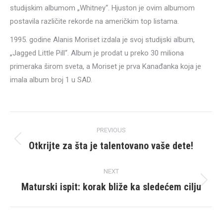
studijskim albumom „Whitney“. Hjuston je ovim albumom
postavila različite rekorde na američkim top listama.
1995. godine Alanis Moriset izdala je svoj studijski album,
„Jagged Little Pill“. Album je prodat u preko 30 miliona
primeraka širom sveta, a Moriset je prva Kanađanka koja je
imala album broj 1 u SAD.
Post
PREVIOUS
navigation
Otkrijte za šta je talentovano vaše dete!
Previous
post:
NEXT
Maturski ispit: korak bliže ka sledećem cilju
Next
post: