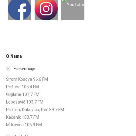
O Nama
Frekvencije
Širom Kosova 96.6 FM
Priština 105.4 FM
Gnjilane 107.7 FM
Leposavić 103.7 FM
Prizren, Đakovica, Peć 89.7 FM
Kačanik 103.7 FM
Mitrovica 106.9 FM