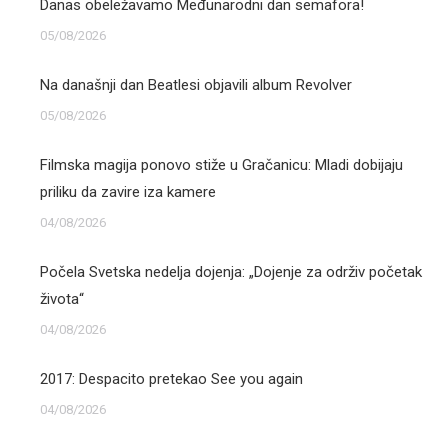
Danas obeležavamo Međunarodni dan semafora!
05/08/2026
Na današnji dan Beatlesi objavili album Revolver
05/08/2026
Filmska magija ponovo stiže u Gračanicu: Mladi dobijaju
priliku da zavire iza kamere
04/08/2026
Počela Svetska nedelja dojenja: „Dojenje za održiv početak
života“
04/08/2026
2017: Despacito pretekao See you again
04/08/2026