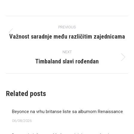
Post
PREVIOUS
navigation
Važnost saradnje među različitim zajednicama
Previous
post:
NEXT
Timbaland slavi rođendan
Next
post:
Related posts
Beyonce na vrhu britanse liste sa albumom Renaissance
06/08/2026