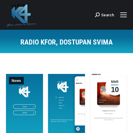
Search
Search:
RADIO KFOR, DOSTUPAN SVIMA
News
MAR
10