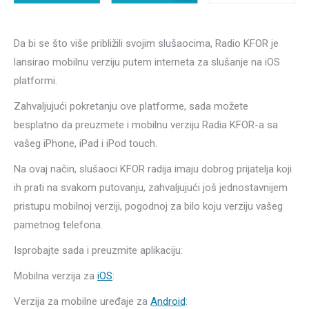
Da bi se što više približili svojim slušaocima, Radio KFOR je
lansirao mobilnu verziju putem interneta za slušanje na iOS
platformi.
Zahvaljujući pokretanju ove platforme, sada možete
besplatno da preuzmete i mobilnu verziju Radia KFOR-a sa
vašeg iPhone, iPad i iPod touch.
Na ovaj način, slušaoci KFOR radija imaju dobrog prijatelja koji
ih prati na svakom putovanju, zahvaljujući još jednostavnijem
pristupu mobilnoj verziji, pogodnoj za bilo koju verziju vašeg
pametnog telefona.
Isprobajte sada i preuzmite aplikaciju:
Mobilna verzija za
iOS
:
Verzija za mobilne uređaje za
Android
: