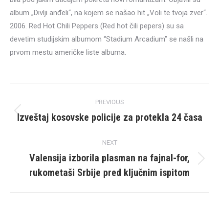
album „Divlji anđeli“, na kojem se našao hit „Voli te tvoja zver“.
2006. Red Hot Chili Peppers (Red hot čili pepers) su sa
devetim studijskim albumom “Stadium Arcadium” se našli na
prvom mestu američke liste albuma.
Post
PREVIOUS
navigation
Izveštaj kosovske policije za protekla 24 časa
Previous
post:
NEXT
Valensija izborila plasman na fajnal-for,
Next
rukometaši Srbije pred ključnim ispitom
post: