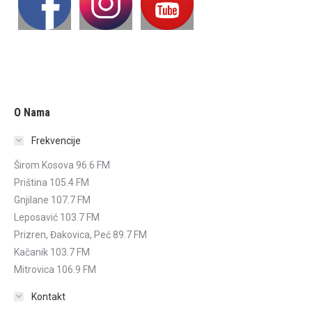
O Nama
Frekvencije
Širom Kosova 96.6 FM
Priština 105.4 FM
Gnjilane 107.7 FM
Leposavić 103.7 FM
Prizren, Đakovica, Peć 89.7 FM
Kačanik 103.7 FM
Mitrovica 106.9 FM
Kontakt