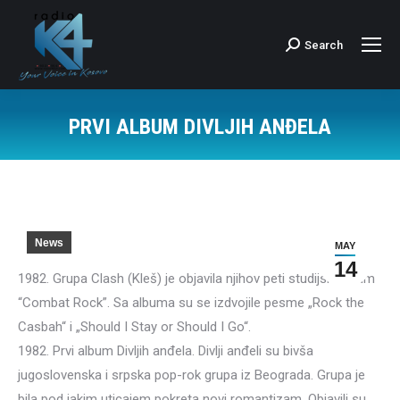
Search
Search:
PRVI ALBUM DIVLJIH ANĐELA
News
MAY
14
1982. Grupa Clash (Kleš) je objavila njihov peti studijski album
“Combat Rock”. Sa albuma su se izdvojile pesme „Rock the
Casbah“ i „Should I Stay or Should I Go“.
1982. Prvi album Divljih anđela. Divlji anđeli su bivša
jugoslovenska i srpska pop-rok grupa iz Beograda. Grupa je
bila pod jakim uticajem pokreta novi romantizam. Objavili su