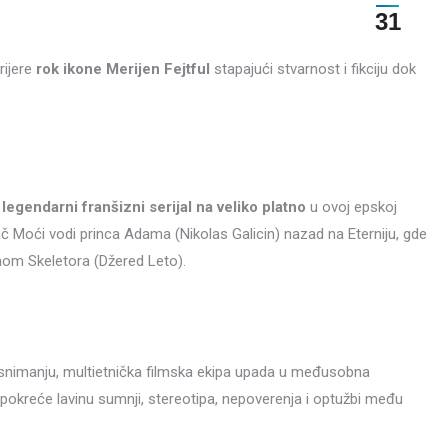
31
rijere
rok ikone Merijen Fejtful
stapajući stvarnost i fikciju dok
a legendarni franšizni serijal na veliko platno
u ovoj epskoj
ač Moći vodi princa Adama (Nikolas Galicin) nazad na Eterniju, gde
nom Skeletora (Džered Leto).
 snimanju, multietnička filmska ekipa upada u međusobna
pokreće lavinu sumnji, stereotipa, nepoverenja i optužbi među