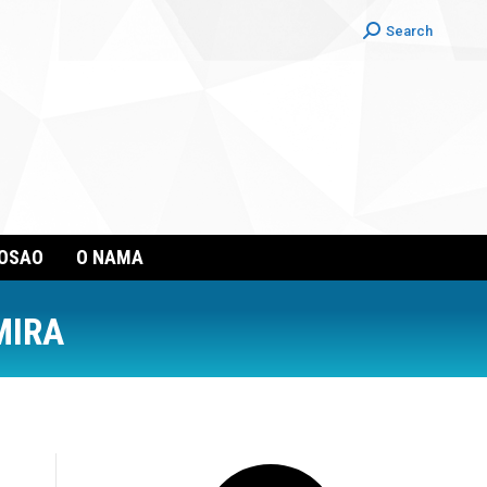
Search:
Search
POSAO
O NAMA
MIRA