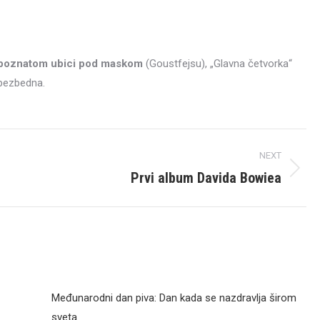
o poznatom ubici pod maskom
(Goustfejsu), „Glavna četvorka“
 bezbedna.
NEXT
Prvi album Davida Bowiea
Next
post:
Međunarodni dan piva: Dan kada se nazdravlja širom
sveta