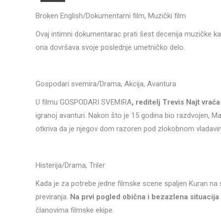
Broken English/Dokumentarni film, Muzički film
Ovaj intimni dokumentarac prati šest decenija muzičke ka
ona dovršava svoje poslednje umetničko delo.
Gospodari svemira/Drama, Akcija, Avantura
U filmu GOSPODARI SVEMIRA
, reditelj Trevis Najt vrać
igranoj avanturi. Nakon što je 15 godina bio razdvojen, M
otkriva da je njegov dom razoren pod zlokobnom vladavi
Histerija/Drama, Triler
Kada je za potrebe jedne filmske scene spaljen Kuran na
previranja.
Na prvi pogled obična i bezazlena situacija
članovima filmske ekipe.