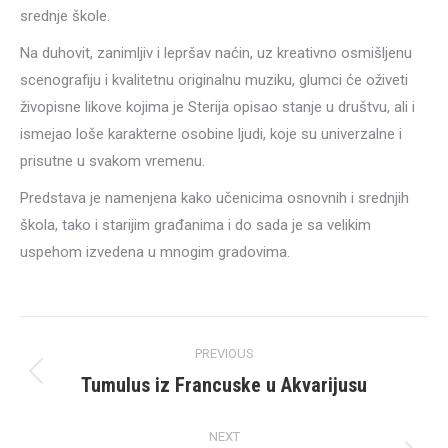
srednje škole.
Na duhovit, zanimljiv i lepršav naćin, uz kreativno osmišljenu
scenografiju i kvalitetnu originalnu muziku, glumci će oživeti
živopisne likove kojima je Sterija opisao stanje u društvu, ali i
ismejao loše karakterne osobine ljudi, koje su univerzalne i
prisutne u svakom vremenu.
Predstava je namenjena kako učenicima osnovnih i srednjih
škola, tako i starijim građanima i do sada je sa velikim
uspehom izvedena u mnogim gradovima.
Post
PREVIOUS
navigation
Tumulus iz Francuske u Akvarijusu
Previous
post:
NEXT