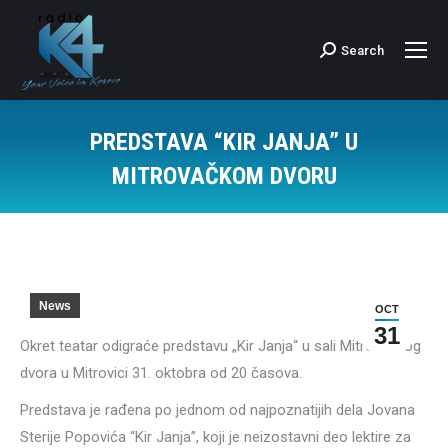
Search
Search:
PREDSTAVA “KIR JANJA” U
MITROVAČKOM DVORU
News
OCT
31
Okret teatar odigraće predstavu „Kir Janja“ u sali Mitrovačkog
dvora u Mitrovici 31. oktobra od 20 časova.
Predstava je rađena po jednom od najpoznatijih dela Jovana
Sterije Popovića “Kir Janja”, koji je neizostavni deo lektire za