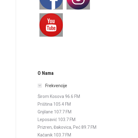
O Nama
Frekvencije
Širom Kosova 96.6 FM
Priština 105.4 FM
Gnjilane 107.7 FM
Leposavić 103.7 FM
Prizren, Đakovica, Peć 89.7 FM
Kačanik 103.7 FM