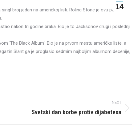
14
 singl broj jedan na američkoj listi. Roling Stone je ovu pesmo
a.
tao nakon tri godine braka. Bio je to Jacksonov drugi i poslednji
ivom ‘The Black Album’. Bio je na prvom mestu američke liste, a
agazin Slant ga je proglasio sedmim najboljim albumom decenije,
NEXT
Svetski dan borbe protiv dijabetesa
Next
post: