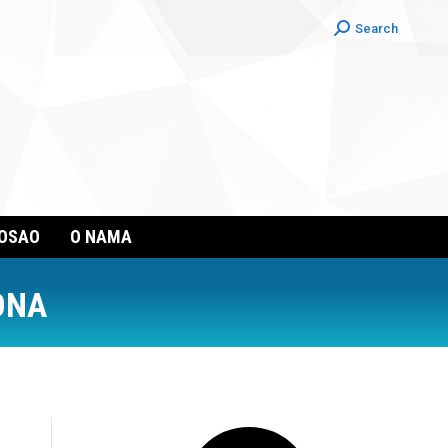
Search:
Search
POSAO
O NAMA
ONA