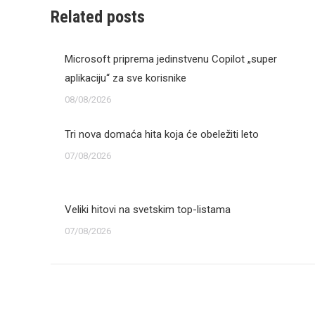
Related posts
Microsoft priprema jedinstvenu Copilot „super
aplikaciju“ za sve korisnike
08/08/2026
Tri nova domaća hita koja će obeležiti leto
07/08/2026
Veliki hitovi na svetskim top-listama
07/08/2026