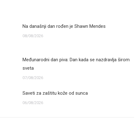
Na današnji dan rođen je Shawn Mendes
08/08/2026
Međunarodni dan piva: Dan kada se nazdravlja širom
sveta
07/08/2026
Saveti za zaštitu kože od sunca
06/08/2026