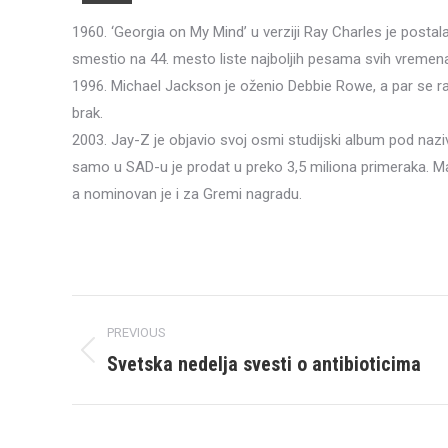
1960. ‘Georgia on My Mind’ u verziji Ray Charles je postala
smestio na 44. mesto liste najboljih pesama svih vremen
1996. Michael Jackson je oženio Debbie Rowe, a par se ras
brak.
2003. Jay-Z je objavio svoj osmi studijski album pod naz
samo u SAD-u je prodat u preko 3,5 miliona primeraka. M
a nominovan je i za Gremi nagradu.
Post
PREVIOUS
navigation
Svetska nedelja svesti o antibioticima
Previous
post: