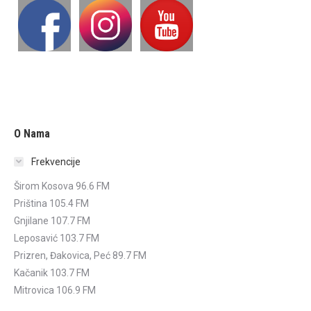
O Nama
Frekvencije
Širom Kosova 96.6 FM
Priština 105.4 FM
Gnjilane 107.7 FM
Leposavić 103.7 FM
Prizren, Đakovica, Peć 89.7 FM
Kačanik 103.7 FM
Mitrovica 106.9 FM