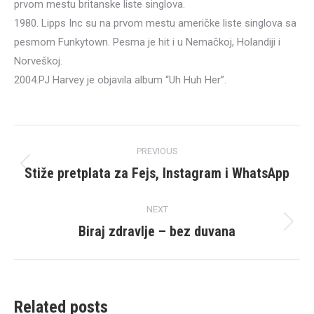
prvom mestu britanske liste singlova.
1980. Lipps Inc su na prvom mestu američke liste singlova sa
pesmom Funkytown. Pesma je hit i u Nemačkoj, Holandiji i
Norveškoj.
2004.PJ Harvey je objavila album “Uh Huh Her”.
Post
PREVIOUS
navigation
Stiže pretplata za Fejs, Instagram i WhatsApp
Previous
post:
NEXT
Biraj zdravlje – bez duvana
Next
post:
Related posts