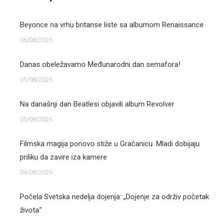
Beyonce na vrhu britanse liste sa albumom Renaissance
06/08/2026
Danas obeležavamo Međunarodni dan semafora!
05/08/2026
Na današnji dan Beatlesi objavili album Revolver
05/08/2026
Filmska magija ponovo stiže u Gračanicu: Mladi dobijaju
priliku da zavire iza kamere
04/08/2026
Počela Svetska nedelja dojenja: „Dojenje za održiv početak
života“