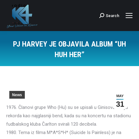
Search
Search:
PJ HARVEY JE OBJAVILA ALBUM “UH
HUH HER”
News
MAY
31
1976. Članovi grupe Who (Hu) su se upisali u Ginisovu knjigu
rekorda kao najglasniji bend, kada su na koncertu na stadionu
fudbalskog kluba Čarlton svirali 120 decibela.
1980. Tema iz filma M*A*S*H* (Suicide Is Painless) je na