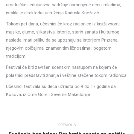
umetničke i edukativne sadržaje namenjene deci i mladima,
istakla je direktorka udruženja Radmila Knežević.
Tokom pet dana, učesnici će kroz radionice iz književnosti,
muzike, glume, slikarstva, istorije, starih zanata i kulturnog
nasleđa imati priliku da se upoznaju sa istorijom Prizrena,
njegovim običajima, znamenitim ličnostima i bogatom
tradicijom.
Festival će biti završen scenskim nastupom na kojem će
polaznici predstaviti znanja i veštine stečene tokom radionica.
Učesnici festivala su deca uzrasta od 9 do 17 godina sa
Kosova, iz Crne Gore i Severne Makedonije.
Post
PREVIOUS
navigation