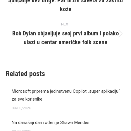
Sunčanje bez brige: Par brzih saveta za zaštitu
Previous
kože
post:
NEXT
Bob Dylan objavljuje svoj prvi album i polako
Next
ulazi u centar američke folk scene
post:
Related posts
Microsoft priprema jedinstvenu Copilot „super aplikaciju“
za sve korisnike
08/08/2026
Na današnji dan rođen je Shawn Mendes