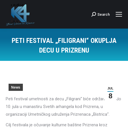
Search
Search:
PETI FESTIVAL „FILIGRANI“ OKUPLJA
DECU U PRIZRENU
News
JUL
8
Peti festival umetnosti za decu „Filigrani“ biće održan od 6. do
10. jula u manastiru Svetih arhangela kod Prizrena, u
organizaciji Umetničkog udruženja Prizrenaca „Bistrica“.
Cilj festivala je očuvanje kulturne baštine Prizrena kroz