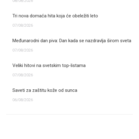
08/08/2026
Tri nova domaća hita koja će obeležiti leto
07/08/2026
Međunarodni dan piva: Dan kada se nazdravlja širom sveta
07/08/2026
Veliki hitovi na svetskim top-listama
07/08/2026
Saveti za zaštitu kože od sunca
06/08/2026