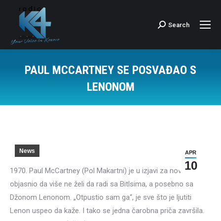
Search
Search:
PAUL MCCARTNEY SE POSVAĐAO S
LENONOM
News
APR
10
1970. Paul McCartney (Pol Makartni) je u izjavi za novine
objasnio da više ne želi da radi sa Bitlsima, a posebno sa
Džonom Lenonom. „Otpustio sam ga“, je sve što je ljutiti
Lenon uspeo da kaže. I tako se jedna čarobna priča završila.