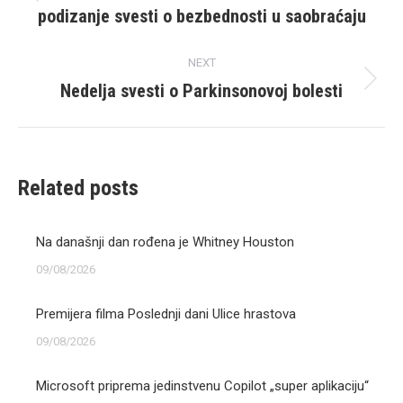
Previous
podizanje svesti o bezbednosti u saobraćaju
post:
NEXT
Nedelja svesti o Parkinsonovoj bolesti
Next
post:
Related posts
Na današnji dan rođena je Whitney Houston
09/08/2026
Premijera filma Poslednji dani Ulice hrastova
09/08/2026
Microsoft priprema jedinstvenu Copilot „super aplikaciju“