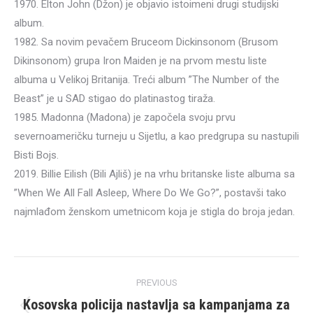
1970. Elton John (Džon) je objavio istoimeni drugi studijski
album.
1982. Sa novim pevačem Bruceom Dickinsonom (Brusom
Dikinsonom) grupa Iron Maiden je na prvom mestu liste
albuma u Velikoj Britanija. Treći album ”The Number of the
Beast” je u SAD stigao do platinastog tiraža.
1985. Madonna (Madona) je započela svoju prvu
severnoameričku turneju u Sijetlu, a kao predgrupa su nastupili
Bisti Bojs.
2019. Billie Eilish (Bili Ajliš) je na vrhu britanske liste albuma sa
”When We All Fall Asleep, Where Do We Go?”, postavši tako
najmlađom ženskom umetnicom koja je stigla do broja jedan.
Post
PREVIOUS
navigation
Kosovska policija nastavlja sa kampanjama za