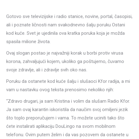
Gotovo sve televizijske i radio stanice, novine, portal, časopisi,
ali i poznate ličnosti nam svakodnevno šalju poruku Ostani
kod kuće. Svet je ujedinila ova kratka poruka koja je možda
spasila milione života.
Ovaj slogan postao je najvažniji korak u borbi protiv virusa
korona, zahvaljujući kojem, ukoliko ga poštujemo, čuvamo
svoje zdravlje, ali i zdravlje svih oko nas.
Poruku da ostanete kod kuće šalju i slušaoci Kfor radija, a mi
vam u nastavku ovog teksta prenosimo nekoliko njih:
“Zdravo drugari, ja sam Kristina i volim da slušam Radio Kfor.
Ja sam ovaj karantin iskoristila da naučim svoj omiljeni jezik
što toplo preporučujem i vama. To možete uciniti tako što
ćete instalirati aplikaciju DouLingo na svom mobilnom
telefonu. Ovim putem želim i da vas pozovem da ostanete u