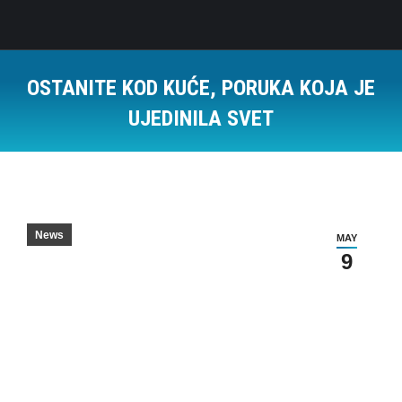
OSTANITE KOD KUĆE, PORUKA KOJA JE
UJEDINILA SVET
News
MAY
9