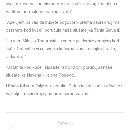
svojim kućama kao bismo što pre izačli iz ovog karantina i
vratili se normalnom načinu života”.
“Apelujem na vas da budete odgovorni prema sebi i drugima i
ostanete kod kuće”, poručuje naša slušateljka Tanja Glavani.
“Ja sam Mihajlo Todorović i u vreme epidemije ostajem kod
kuće. Ostanite i vi i u svojim kućama slušajte najbolji radio,
radio Kfor”.
“Ostanite kod kuće i slušajte radio Kfor”, poručuju i naše
slušateljke Nevena i Helena Popović.
I Radio K4 vam šalje istu poruku. Ostanite kod kuće i uživajte u
najboljoj muzici koju puštamo samo za vas!
Post
PREVIOUS