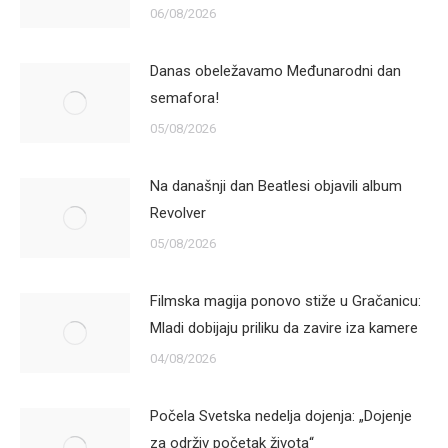
06/08/2026
Danas obeležavamo Međunarodni dan
semafora!
05/08/2026
Na današnji dan Beatlesi objavili album
Revolver
05/08/2026
Filmska magija ponovo stiže u Gračanicu:
Mladi dobijaju priliku da zavire iza kamere
04/08/2026
Počela Svetska nedelja dojenja: „Dojenje
za održiv početak života“