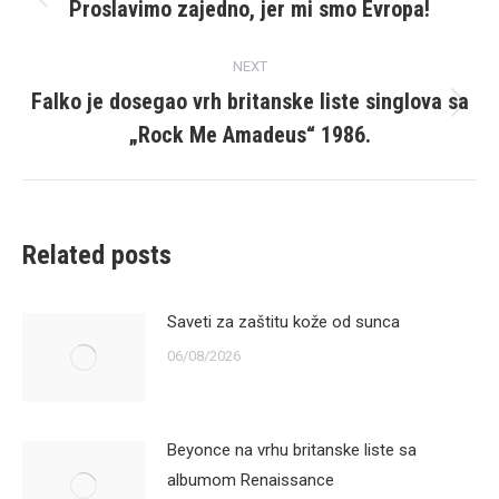
navigation
Proslavimo zajedno, jer mi smo Evropa!
Previous
post:
NEXT
Falko je dosegao vrh britanske liste singlova sa
Next
„Rock Me Amadeus“ 1986.
post:
Related posts
Saveti za zaštitu kože od sunca
06/08/2026
Beyonce na vrhu britanske liste sa
albumom Renaissance