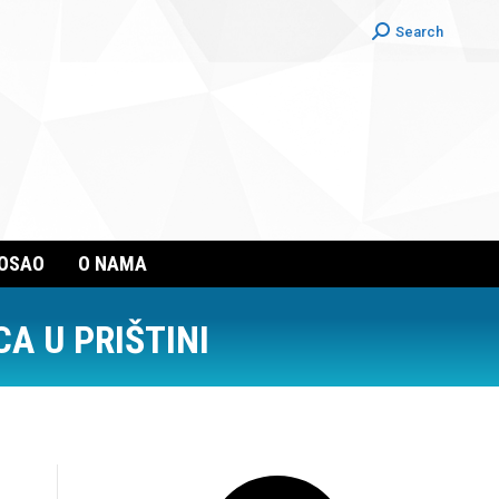
Search:
Search
POSAO
O NAMA
A U PRIŠTINI