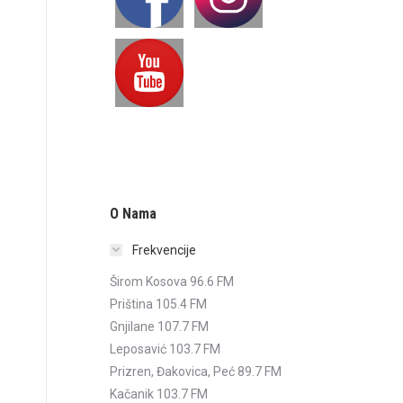
O Nama
Frekvencije
Širom Kosova 96.6 FM
Priština 105.4 FM
Gnjilane 107.7 FM
Leposavić 103.7 FM
Prizren, Đakovica, Peć 89.7 FM
Kačanik 103.7 FM