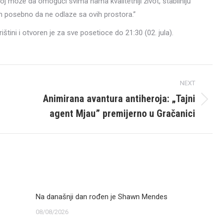
 može da omogući svima nama kvalitetniji život, stabilniju
h posebno da ne odlaze sa ovih prostora.”
ini i otvoren je za sve posetioce do 21:30 (02. jula).
NEXT
Animirana avantura antiheroja: „Tajni
Next
agent Mjau” premijerno u Gračanici
post:
Na današnji dan rođen je Shawn Mendes
08/08/2026