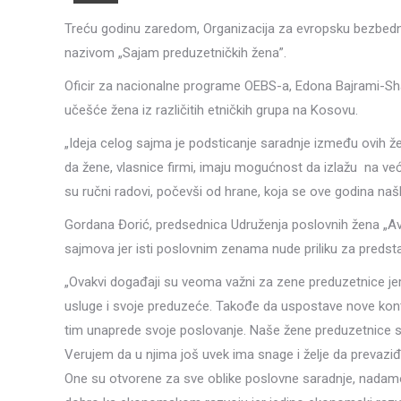
Treću godinu zaredom, Organizacija za evropsku bezbed
nazivom „Sajam preduzetničkih žena”.
Oficir za nacionalne programe OEBS-a, Edona Bajrami-Shal
učešće žena iz različitih etničkih grupa na Kosovu.
„Ideja celog sajma je podsticanje saradnje između ovih že
da žene, vlasnice firmi, imaju mogućnost da izlažu na već
su ručni radovi, počevši od hrane, koja se ove godina našl
Gordana Đorić, predsednica Udruženja poslovnih žena „Av
sajmova jer isti poslovnim zenama nude priliku za predsta
„Ovakvi događaji su veoma važni za zene preduzetnice jer 
usluge i svoje preduzeće. Takođe da uspostave nove konta
tim unaprede svoje poslovanje. Naše žene preduzetnice su 
Verujem da u njima još uvek ima snage i želje da prevazi
One su otvorene za sve oblike poslovne saradnje, nadamo