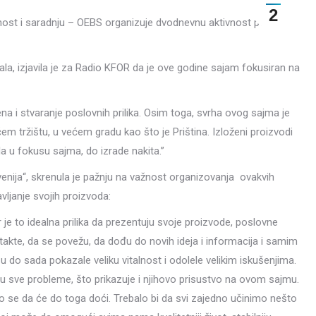
2
nost i saradnju – OEBS organizuje dvodnevnu aktivnost pod
a, izjavila je za Radio KFOR da je ove godine sajam fokusiran na
na i stvaranje poslovnih prilika. Osim toga, svrha ovog sajma je
em tržištu, u većem gradu kao što je Priština. Izloženi proizvodi
a u fokusu sajma, do izrade nakita.”
enija“, skrenula je pažnju na važnost organizovanja ovakvih
vljanje svojih proizvoda:
je to idealna prilika da prezentuju svoje proizvode, poslovne
kte, da se povežu, da dođu do novih ideja i informacija i samim
do sada pokazale veliku vitalnost i odolele velikim iskušenjima.
đu sve probleme, što prikazuje i njihovo prisustvo na ovom sajmu.
 se da će do toga doći. Trebalo bi da svi zajedno učinimo nešto