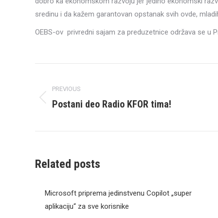
dobro ka ekonomskom razvoju jer jedino ekonomski razvoj
sredinu i da kažem garantovan opstanak svih ovde, mladi
OEBS-ov privredni sajam za preduzetnice održava se u Prišt
Post
navigation
PREVIOUS
Postani deo Radio KFOR tima!
Previous
post:
Related posts
Microsoft priprema jedinstvenu Copilot „super
aplikaciju“ za sve korisnike