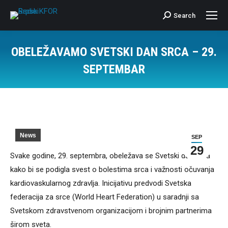
Search
Search:
OBELEŽAVAMO SVETSKI DAN SRCA – 29.
SEPTEMBAR
News
SEP
29
Svake godine, 29. septembra, obeležava se Svetski dan srca
kako bi se podigla svest o bolestima srca i važnosti očuvanja
kardiovaskularnog zdravlja. Inicijativu predvodi Svetska
federacija za srce (World Heart Federation) u saradnji sa
Svetskom zdravstvenom organizacijom i brojnim partnerima
širom sveta.