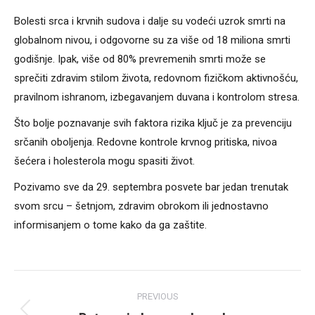
Bolesti srca i krvnih sudova i dalje su vodeći uzrok smrti na
globalnom nivou, i odgovorne su za više od 18 miliona smrti
godišnje. Ipak, više od 80% prevremenih smrti može se
sprečiti zdravim stilom života, redovnom fizičkom aktivnošću,
pravilnom ishranom, izbegavanjem duvana i kontrolom stresa.
Što bolje poznavanje svih faktora rizika ključ je za prevenciju
srčanih oboljenja. Redovne kontrole krvnog pritiska, nivoa
šećera i holesterola mogu spasiti život.
Pozivamo sve da 29. septembra posvete bar jedan trenutak
svom srcu – šetnjom, zdravim obrokom ili jednostavno
informisanjem o tome kako da ga zaštite.
Post
PREVIOUS