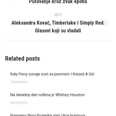
navigation
Putovanje kroz zvuk epoha
Previous
post:
NEXT
Aleksandra Kovač, Timberlake i Simply Red:
Next
Glasovi koji su vladali
post:
Related posts
Katy Perry osvaja svet sa pesmom I Kissed A Girl
10/08/2026
Na današnji dan rođena je Whitney Houston
09/08/2026
Premijera filma Poslednji dani Ulice hrastova