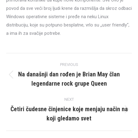
primorava korisnike da kupe nove komponente. Sve ovo je
povod da sve veći broj ljudi krene da razmišlja da skroz odbaci
Windows operativne sisteme i pređe na neku Linux
distribuciju, koje su potpuno besplatne, vrlo su „user friendly“,
a ima ih za svačije potrebe.
Post
PREVIOUS
navigation
Na današnji dan rođen je Brian May član
Previous
legendarne rock grupe Queen
post:
NEXT
Četiri čudesne činjenice koje menjaju način na
Next
koji gledamo svet
post: