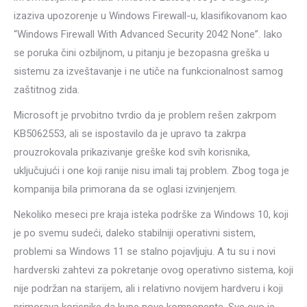
izaziva upozorenje u Windows Firewall-u, klasifikovanom kao
“Windows Firewall With Advanced Security 2042 None”. Iako
se poruka čini ozbiljnom, u pitanju je bezopasna greška u
sistemu za izveštavanje i ne utiče na funkcionalnost samog
zaštitnog zida.
Microsoft je prvobitno tvrdio da je problem rešen zakrpom
KB5062553, ali se ispostavilo da je upravo ta zakrpa
prouzrokovala prikazivanje greške kod svih korisnika,
uključujući i one koji ranije nisu imali taj problem. Zbog toga je
kompanija bila primorana da se oglasi izvinjenjem.
Nekoliko meseci pre kraja isteka podrške za Windows 10, koji
je po svemu sudeći, daleko stabilniji operativni sistem,
problemi sa Windows 11 se stalno pojavljuju. A tu su i novi
hardverski zahtevi za pokretanje ovog operativno sistema, koji
nije podržan na starijem, ali i relativno novijem hardveru i koji