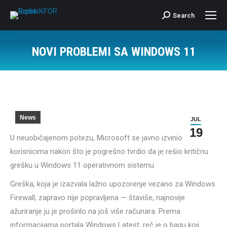
Search
Search:
NOVI PROBLEMI SA WINDOWS 11
News
JUL
19
U neuobičajenom potezu, Microsoft se javno izvinio
korisnicima nakon što je pogrešno tvrdio da je rešio kritičnu
grešku u Windows 11 operativnom sistemu.
Greška, koja je izazvala lažno upozorenje vezano za Windows
Firewall, zapravo nije popravljena — štaviše, najnovije
ažuriranje ju je proširilo na još više računara. Prema
informacijama portala Windows Latest, reč je o bagu koji