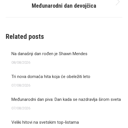
Međunarodni dan devojčica
Next
post:
Related posts
Na današnji dan rođen je Shawn Mendes
08/08/2026
Tri nova domaća hita koja će obeležiti leto
07/08/2026
Međunarodni dan piva: Dan kada se nazdravlja širom sveta
07/08/2026
Veliki hitovi na svetskim top-listama