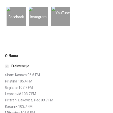
O Nama
Frekvencije
Širom Kosova 96.6 FM
Priština 105.4 FM
Gnjilane 107.7 FM
Leposavić 103.7 FM
Prizren, Đakovica, Peć 89.7 FM
Kačanik 103.7 FM
Mitrovica 106.9 FM