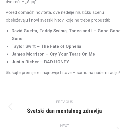
dve reči – „A joj“.
Pored domaćih noviteta, ove nedelje muzičku scenu
obeležavaju i novi svetski hitovi koje ne treba propustiti:
David Guetta, Teddy Swims, Tones and I – Gone Gone
Gone
Taylor Swift – The Fate of Ophelia
James Morrison – Cry Your Tears On Me
Justin Bieber – BAD HONEY
Slušajte premijere i najnovije hitove – samo na našem radiju!
Post
PREVIOUS
navigation
Svetski dan mentalnog zdravlja
Previous
post:
NEXT