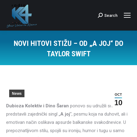
Search
Search:
NOVI HITOVI STIŽU – OD „A JOJ“ DO
TAYLOR SWIFT
News
OCT
10
Dubioza Kolektiv i Dino Šaran
ponovo su udružili snage i
predstavili zajednički singl „
A joj
“, pesmu koja na duhovit, ali i
emotivan način oslikava apsurde balkanske svakodnevice. U
prepoznatljivom stilu, spojili su ironiju, humor i tugu u samo