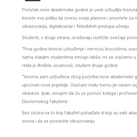
Početak nove akademske godine je uvek uzbudljiv trenutak 
koriste ovu priliku da iznesu svoje planove i prioritete za
obrazovanju, digitalizacije i fleksibilnih pristupa učenju.
Studenti, s druge strane, izražavaju različite osećaje po
“Prva godina donosi uzbuđenje i nervozu brucošima, suočav
nama starijim studentima mnogo lakše, mi se vraćamo u 
rekla je Anđela Jovanović, student druge godine.
“Veoma sam uzbuđena zbog početka nove akademske godin
upoznati nove prijatelje. Osećam malu tremu jer nisam si
obaveze. Ipak, verujem da ću uz pomoć kolega i profesora s
Ekonomskog fakulteta.
Bez obzira na to koji fakultet pohađate ili koji su vaši ak
snova i da se posvetite obrazovanju.