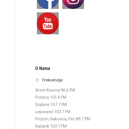
O Nama
Frekvencije
Širom Kosova 96.6 FM
Priština 105.4 FM
Gnjilane 107.7 FM
Leposavić 103.7 FM
Prizren, Đakovica, Peć 89.7 FM
Kačanik 103.7 FM