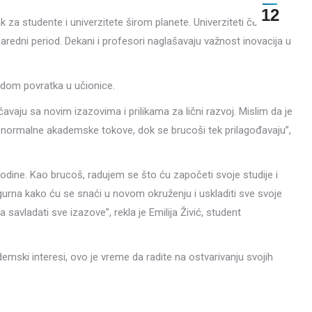
12
za studente i univerzitete širom planete. Univerziteti često
 naredni period. Dekani i profesori naglašavaju važnost inovacija u
vodom povratka u učionice.
aju sa novim izazovima i prilikama za lični razvoj. Mislim da je
normalne akademske tokove, dok se brucoši tek prilagođavaju”,
e. Kao brucoš, radujem se što ću započeti svoje studije i
gurna kako ću se snaći u novom okruženju i uskladiti sve svoje
avladati sve izazove”, rekla je Emilija Živić, student
ademski interesi, ovo je vreme da radite na ostvarivanju svojih