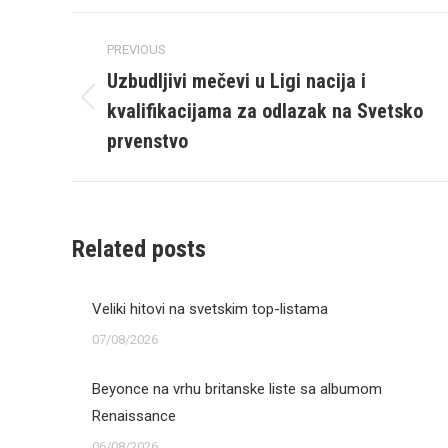
Post
PREVIOUS
navigation
Uzbudljivi mečevi u Ligi nacija i
kvalifikacijama za odlazak na Svetsko
Previous
post:
prvenstvo
Related posts
Veliki hitovi na svetskim top-listama
07/08/2026
Beyonce na vrhu britanske liste sa albumom
Renaissance
06/08/2026