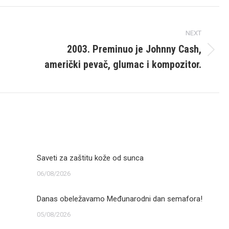
NEXT
2003. Preminuo je Johnny Cash,
Next
američki pevač, glumac i kompozitor.
post:
Saveti za zaštitu kože od sunca
06/08/2026
Danas obeležavamo Međunarodni dan semafora!
05/08/2026