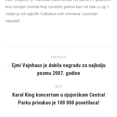
ima osvojen Svetski Kup i postiže golove kao od šale u Ligi 1.
Jedan je od najbržih fudbalera svih vremena i izuzetan
napadač.
Post
PREVIOUS
navigation
Ejmi Vajnhaus je dobila nagradu za najbolju
Previous
pesmu 2007. godine
post:
NEXT
Karol King koncertom u njujorškom Central
Next
Parku privukao je 100 000 posetilaca!
post: