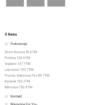
O Nama
Frekvencije
Širom Kosova 96.6 FM
Priština 105.4 FM
Gnjilane 107.7 FM
Leposavić 103.7 FM
Prizren, Đakovica, Peć 89.7 FM
Kačanik 103.7 FM
Mitrovica 106.9 FM
Kontakt
Magazine For You