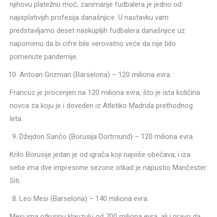
njihovu platežnu moć, zanimanje fudbalera je jedno od
najisplativijih profesija današnjice. U nastavku vam
predstavljamo deset naskupljih fudbalera današnjice uz
napomenu da bi cifre bile verovatno veće da nije bilo
pomenute pandemije.
Antoan Grizman (Barselona) – 120 miliona evra.
Francuz je procenjen na 120 miliona evra, što je ista količina
novca za koju je i doveden iz Atletiko Madrida prethodnog
leta.
Džejdon Sančo (Borusija Dortmund) – 120 miliona evra.
Krilo Borusije jedan je od igrača koji najviše obećava, i iza
sebe ima dve impresivne sezone otkad je napustio Mančester
Siti.
Leo Mesi (Barselona) – 140 miliona evra.
Mesi ima otkupnu klauzulu od 700 miliona evra, ali i pravo da