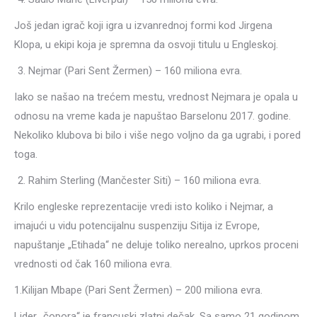
Još jedan igrač koji igra u izvanrednoj formi kod Jirgena
Klopa, u ekipi koja je spremna da osvoji titulu u Engleskoj.
Nejmar (Pari Sent Žermen) – 160 miliona evra.
Iako se našao na trećem mestu, vrednost Nejmara je opala u
odnosu na vreme kada je napuštao Barselonu 2017. godine.
Nekoliko klubova bi bilo i više nego voljno da ga ugrabi, i pored
toga.
Rahim Sterling (Mančester Siti) – 160 miliona evra.
Krilo engleske reprezentacije vredi isto koliko i Nejmar, a
imajući u vidu potencijalnu suspenziju Sitija iz Evrope,
napuštanje „Etihada“ ne deluje toliko nerealno, uprkos proceni
vrednosti od čak 160 miliona evra.
1.Kilijan Mbape (Pari Sent Žermen) – 200 miliona evra.
Lider „čopora“ je francuski zlatni dečak. Sa samo 21 godinom,