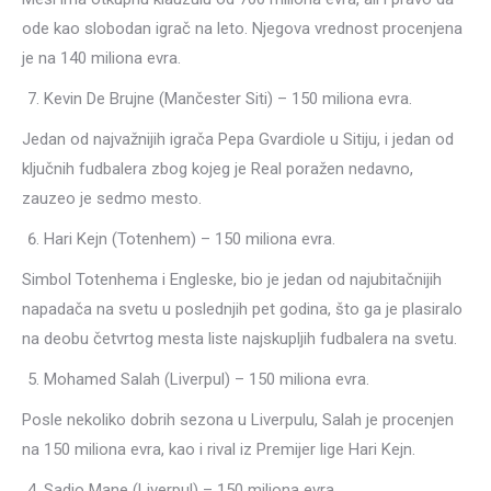
ode kao slobodan igrač na leto. Njegova vrednost procenjena
je na 140 miliona evra.
Kevin De Brujne (Mančester Siti) – 150 miliona evra.
Jedan od najvažnijih igrača Pepa Gvardiole u Sitiju, i jedan od
ključnih fudbalera zbog kojeg je Real poražen nedavno,
zauzeo je sedmo mesto.
Hari Kejn (Totenhem) – 150 miliona evra.
Simbol Totenhema i Engleske, bio je jedan od najubitačnijih
napadača na svetu u poslednjih pet godina, što ga je plasiralo
na deobu četvrtog mesta liste najskupljih fudbalera na svetu.
Mohamed Salah (Liverpul) – 150 miliona evra.
Posle nekoliko dobrih sezona u Liverpulu, Salah je procenjen
na 150 miliona evra, kao i rival iz Premijer lige Hari Kejn.
Sadio Mane (Liverpul) – 150 miliona evra.