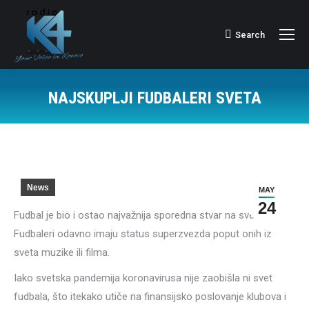
Search
Search:
NAJSKUPLJI FUDBALERI SVETA
News
MAY
24
Fudbal je bio i ostao najvažnija sporedna stvar na svetu!
Fudbaleri odavno imaju status superzvezda poput onih iz
sveta muzike ili filma.
Iako svetska pandemija koronavirusa nije zaobišla ni svet
fudbala, što itekako utiče na finansijsko poslovanje klubova i