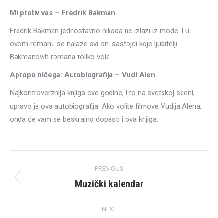
Mi protiv vas – Fredrik Bakman
Fredrik Bakman jednostavno nikada ne izlazi iz mode. I u
ovom romanu se nalaze svi oni sastojci koje ljubitelji
Bakmanovih romana toliko vole.
Apropo ničega: Autobiografija – Vudi Alen
Najkontroverznija knjiga ove godine, i to na svetskoj sceni,
upravo je ova autobiografija. Ako volite filmove Vudija Alena,
onda će vam se beskrajno dopasti i ova knjiga.
Post
PREVIOUS
navigation
Muzički kalendar
Previous
post:
NEXT