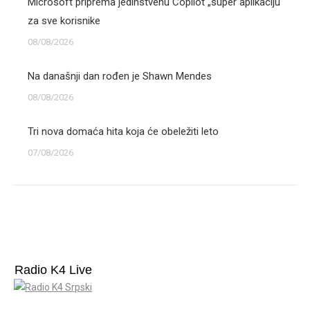
Microsoft priprema jedinstvenu Copilot „super aplikaciju“
za sve korisnike
08/08/2026
Na današnji dan rođen je Shawn Mendes
08/08/2026
Tri nova domaća hita koja će obeležiti leto
07/08/2026
Radio K4 Live