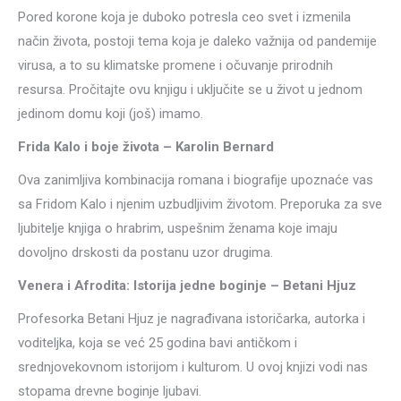
Pored korone koja je duboko potresla ceo svet i izmenila
način života, postoji tema koja je daleko važnija od pandemije
virusa, a to su klimatske promene i očuvanje prirodnih
resursa. Pročitajte ovu knjigu i uključite se u život u jednom
jedinom domu koji (još) imamo.
Frida Kalo i boje života – Karolin Bernard
Ova zanimljiva kombinacija romana i biografije upoznaće vas
sa Fridom Kalo i njenim uzbudljivim životom. Preporuka za sve
ljubitelje knjiga o hrabrim, uspešnim ženama koje imaju
dovoljno drskosti da postanu uzor drugima.
Venera i Afrodita: Istorija jedne boginje – Betani Hjuz
Profesorka Betani Hjuz je nagrađivana istoričarka, autorka i
voditeljka, koja se već 25 godina bavi antičkom i
srednjovekovnom istorijom i kulturom. U ovoj knjizi vodi nas
stopama drevne boginje ljubavi.