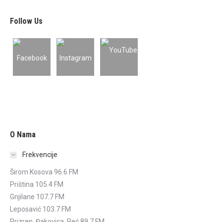
Follow Us
O Nama
Frekvencije
Širom Kosova 96.6 FM
Priština 105.4 FM
Gnjilane 107.7 FM
Leposavić 103.7 FM
Prizren, Đakovica, Peć 89.7 FM