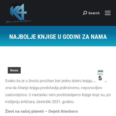
Search
Search:
NAJBOLJE KNJIGE U GODINI ZA NAMA
News
JAN
5
Svako ko je u životu pročitao bar jednu dobru knjigu, odlično
zna da čitanje knjiga predstavlja jedinstveno, neponovljivo
zadovoljstvo. U nastavku vam predstavljamo knjige koje su, po
mišljenju kritičara, obeležile 2021. godinu.
Život na našoj planeti – Dejvid Atenboro