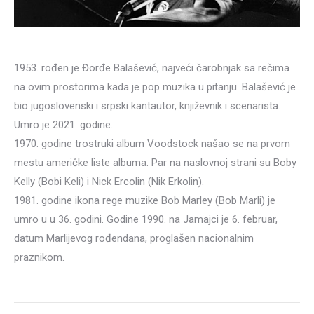
1953. rođen je Đorđe Balašević, najveći čarobnjak sa rečima
na ovim prostorima kada je pop muzika u pitanju. Balašević je
bio jugoslovenski i srpski kantautor, književnik i scenarista.
Umro je 2021. godine.
1970. godine trostruki album Voodstock našao se na prvom
mestu američke liste albuma. Par na naslovnoj strani su Boby
Kelly (Bobi Keli) i Nick Ercolin (Nik Erkolin).
1981. godine ikona rege muzike Bob Marley (Bob Marli) je
umro u u 36. godini. Godine 1990. na Jamajci je 6. februar,
datum Marlijevog rođendana, proglašen nacionalnim
praznikom.