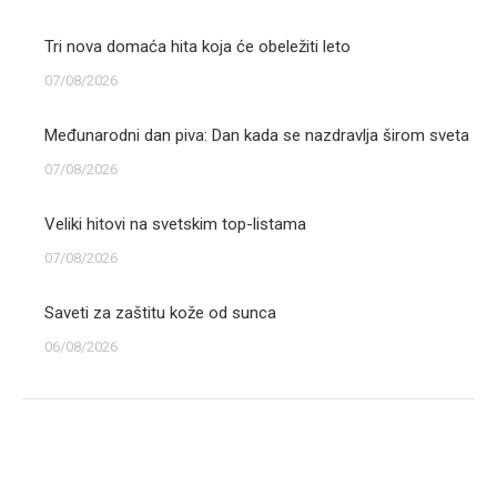
Tri nova domaća hita koja će obeležiti leto
07/08/2026
Međunarodni dan piva: Dan kada se nazdravlja širom sveta
07/08/2026
Veliki hitovi na svetskim top-listama
07/08/2026
Saveti za zaštitu kože od sunca
06/08/2026