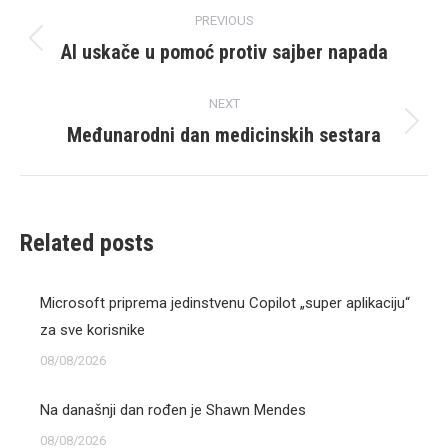
Post
PREVIOUS
navigation
AI uskače u pomoć protiv sajber napada
Previous
post:
NEXT
Međunarodni dan medicinskih sestara
Next
post:
Related posts
Microsoft priprema jedinstvenu Copilot „super aplikaciju“
za sve korisnike
08/08/2026
Na današnji dan rođen je Shawn Mendes
08/08/2026